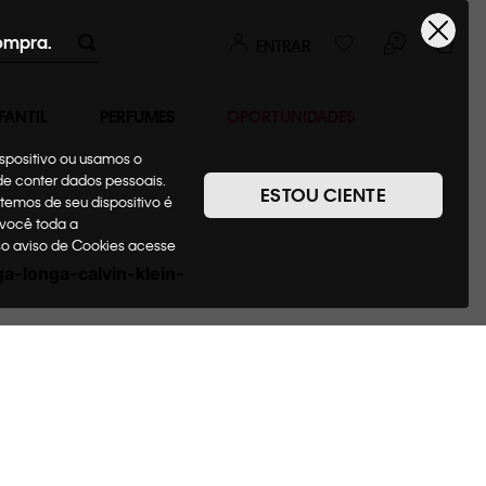
ompra.
ENTRAR
FANTIL
PERFUMES
OPORTUNIDADES
ispositivo ou usamos o
ode conter dados pessoais.
ESTOU CIENTE
temos de seu dispositivo é
 você toda a
sso aviso de Cookies acesse
-longa-calvin-klein-