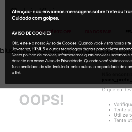
Buscar
Atenção: não enviamos mensagens sobre frete ou tra
Cuidado com golpes.
SALE ATÉ 50% OFF
DIA DOS PAIS
FE
AVISO DE COOKIES
Olá, este é o nosso Aviso de Cookies. Quando você visita nosso si
blusa-menina-ribana-manga-longa-calvi
Javascript, HTML 5 e outras tecnologias digitais para coletar infor
Nesta política de cookies, informaremos quais cookies usaremos e
descrita em nosso Aviso de Privacidade. Quando você visita nosso 
funcionalidade do site, incluindo, entre outros, a capacidade de c
o link.
Não encontr
jeans_preto
O que eu dev
OOPS!
Verifiqu
Tente ut
Utilize 
Tente ut