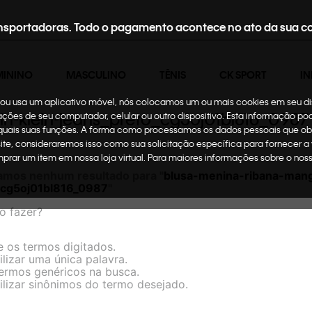
nsportadoras. Todo o pagamento acontece no ato da sua c
MININO
MASCULINO
TÊNIS
CK SPORT
IN
te ou usa um aplicativo móvel, nós colocamos um ou mais cookies em seu d
n-klein-jeans_preto_cg5oj01bl816_0987
mações de seu computador, celular ou outro dispositivo. Esta informação p
 quais suas funções. A forma como processamos os dados pessoais que ob
site, consideraremos isso como sua solicitação específica para fornecer a
omprar um item em nossa loja virtual. Para maiores informações sobre o no
amos nenhum resultado para "
blusa-menina-ribana-manga
_cg5oj01bl816_0987
"
o fazer?
e os termos digitados.
ilizar uma única palavra.
termos genéricos na busca.
ilizar sinônimos do termo desejado.