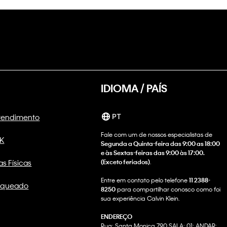
IDIOMA / PAÍS
Atendimento
PT
Fale com um de nossos especialistas de
CK
Segunda a Quinta-feira das 9:00 as 18:00
e às Sextas-feiras das 9:00 às 17:00.
as Físicas
(Exceto feriados)
.
Entre em contato pelo telefone
11 2388-
nqueado
8250
para compartilhar conosco como foi
sua experiência Calvin Klein.
ENDEREÇO
Rua: Santa Monica 790 SALA: 01; ANDAR: