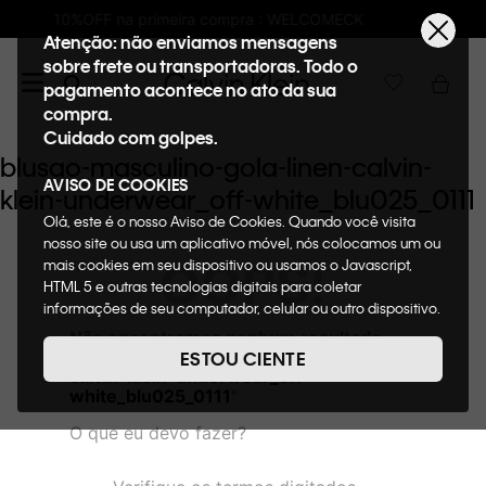
 compra : WELCOMECK
Frete GRÁTIS nas co
Atenção: não enviamos mensagens
sobre frete ou transportadoras. Todo o
pagamento acontece no ato da sua
compra.
Cuidado com golpes.
blusao-masculino-gola-linen-calvin-
AVISO DE COOKIES
klein-underwear_off-white_blu025_0111
Olá, este é o nosso Aviso de Cookies. Quando você visita
nosso site ou usa um aplicativo móvel, nós colocamos um ou
OOPS!
mais cookies em seu dispositivo ou usamos o Javascript,
HTML 5 e outras tecnologias digitais para coletar
informações de seu computador, celular ou outro dispositivo.
Esta informação pode conter dados pessoais. Nesta política
Não encontramos nenhum resultado
de cookies, informaremos quais cookies usaremos e quais
para "
blusao-masculino-gola-linen-
ESTOU CIENTE
suas funções. A forma como processamos os dados
calvin-klein-underwear_off-
pessoais que obtemos de seu dispositivo é descrita em
white_blu025_0111
"
nosso Aviso de Privacidade. Quando você visita nosso site,
O que eu devo fazer?
consideraremos isso como sua solicitação específica para
fornecer a você toda a funcionalidade do site, incluindo,
entre outros, a capacidade de comprar um item em nossa