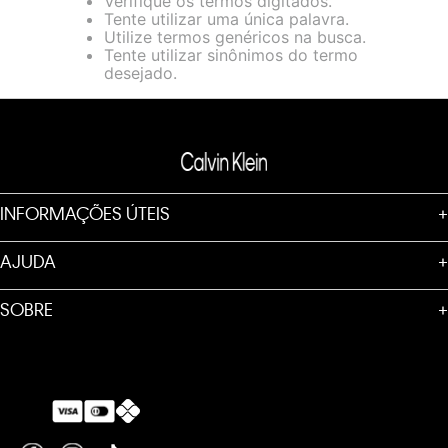
Verifique os termos digitados.
loja virtual. Para maiores informações sobre o nosso aviso de
Tente utilizar uma única palavra.
Cookies acesse o link.
Utilize termos genéricos na busca.
Tente utilizar sinônimos do termo
desejado.
INFORMAÇÕES ÚTEIS
+
AJUDA
+
SOBRE
+