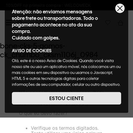
pra : WELCOMECK
Frete GRÁTIS nas compras
Atenção: não enviamos mensagens
sobre frete ou transportadoras. Todo o
pagamento acontece no ato da sua
compra.
Cuidado com golpes.
bone-cks-5-gomos-
AVISO DE COOKIES
ck_chumbo_cksm1106j_0984
Olá, este é o nosso Aviso de Cookies. Quando você visita
nosso site ou usa um aplicativo móvel, nós colocamos um ou
OOPS!
mais cookies em seu dispositivo ou usamos o Javascript,
HTML 5 e outras tecnologias digitais para coletar
informações de seu computador, celular ou outro dispositivo.
Esta informação pode conter dados pessoais. Nesta política
Não encontramos nenhum resultado
de cookies, informaremos quais cookies usaremos e quais
para "
bone-cks-5-gomos-
ESTOU CIENTE
suas funções. A forma como processamos os dados
ck_chumbo_cksm1106j_0984
"
pessoais que obtemos de seu dispositivo é descrita em
O que eu devo fazer?
nosso Aviso de Privacidade. Quando você visita nosso site,
consideraremos isso como sua solicitação específica para
fornecer a você toda a funcionalidade do site, incluindo,
Verifique os termos digitados.
entre outros, a capacidade de comprar um item em nossa