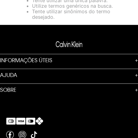
Tente utilizar uma única palavra.
loja virtual. Para maiores informações sobre o nosso aviso de
Utilize termos genéricos na busca.
Cookies acesse o link.
Tente utilizar sinônimos do termo
desejado.
INFORMAÇÕES ÚTEIS
+
AJUDA
+
SOBRE
+