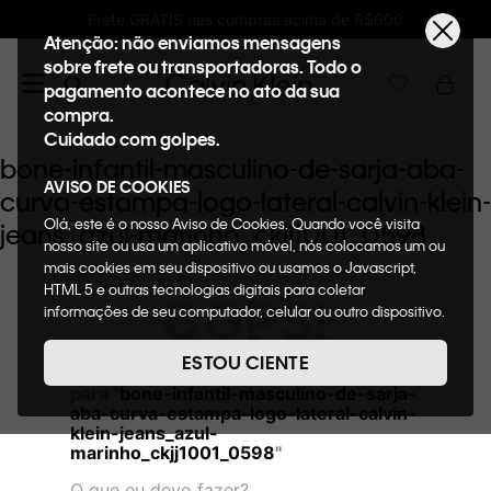
Frete GRÁTIS nas compras acima de R$600
Atenção: não enviamos mensagens
sobre frete ou transportadoras. Todo o
pagamento acontece no ato da sua
compra.
Cuidado com golpes.
bone-infantil-masculino-de-sarja-aba-
AVISO DE COOKIES
curva-estampa-logo-lateral-calvin-klein-
Olá, este é o nosso Aviso de Cookies. Quando você visita
jeans_azul-marinho_ckjj1001_0598
nosso site ou usa um aplicativo móvel, nós colocamos um ou
mais cookies em seu dispositivo ou usamos o Javascript,
HTML 5 e outras tecnologias digitais para coletar
OOPS!
informações de seu computador, celular ou outro dispositivo.
Esta informação pode conter dados pessoais. Nesta política
de cookies, informaremos quais cookies usaremos e quais
ESTOU CIENTE
Não encontramos nenhum resultado
suas funções. A forma como processamos os dados
para "
bone-infantil-masculino-de-sarja-
pessoais que obtemos de seu dispositivo é descrita em
aba-curva-estampa-logo-lateral-calvin-
nosso Aviso de Privacidade. Quando você visita nosso site,
klein-jeans_azul-
consideraremos isso como sua solicitação específica para
marinho_ckjj1001_0598
"
fornecer a você toda a funcionalidade do site, incluindo,
entre outros, a capacidade de comprar um item em nossa
O que eu devo fazer?