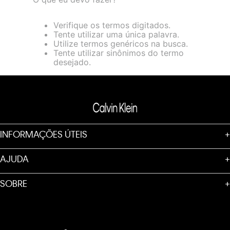
loja virtual. Para maiores informações sobre o nosso aviso de
Cookies acesse o link.
Verifique os termos digitados.
Tente utilizar uma única palavra.
Utilize termos genéricos na busca.
Tente utilizar sinônimos do termo
desejado.
INFORMAÇÕES ÚTEIS
+
AJUDA
+
SOBRE
+