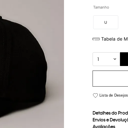
Tamanho
U
Tabela de M
1
Detalhes do Pro
Envios e Devoluç
Avaliações