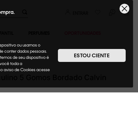
ompra.
ENTRAR
FANTIL
PERFUMES
OPORTUNIDADES
ispositivo ou usamos o
ode conter dados pessoais.
ESTOU CIENTE
temos de seu dispositivo é
s
Bonés
 você toda a
sso aviso de Cookies acesse
ulino 5 Gomos Bordado Calvin