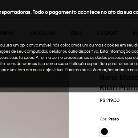
nsportadoras. Todo o pagamento acontece no ato da sua c
MININO
MASCULINO
TÊNIS
CK SPORT
IN
te ou usa um aplicativo móvel, nós colocamos um ou mais cookies em seu d
mações de seu computador, celular ou outro dispositivo. Esta informação p
 quais suas funções. A forma como processamos os dados pessoais que ob
Masculino
Acessório
site, consideraremos isso como sua solicitação específica para fornecer a
omprar um item em nossa loja virtual. Para maiores informações sobre o no
Boné Masc
Klein Preto
R$
219
,
00
Cor
Preto