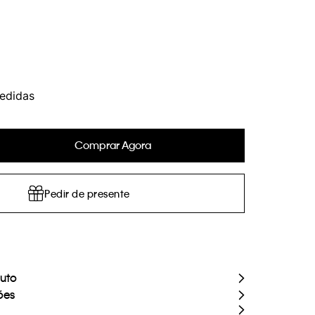
edidas
Comprar Agora
Pedir de presente
duto
ões