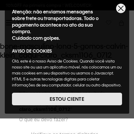
 compra : WELCOMECK
Frete GRÁTIS nas co
Atenção: não enviamos mensagens
sobre frete ou transportadoras. Todo o
pagamento acontece no ato da sua
compra.
Cuidado com golpes.
bone-masculino-lona-5-gomos-calvin-
AVISO DE COOKIES
klein_caqui-claro_cksm1106_0712
Olá, este é o nosso Aviso de Cookies. Quando você visita
nosso site ou usa um aplicativo móvel, nós colocamos um ou
OOPS!
mais cookies em seu dispositivo ou usamos o Javascript,
HTML 5 e outras tecnologias digitais para coletar
informações de seu computador, celular ou outro dispositivo.
Esta informação pode conter dados pessoais. Nesta política
Não encontramos nenhum resultado
de cookies, informaremos quais cookies usaremos e quais
para "
bone-masculino-lona-5-gomos-
ESTOU CIENTE
suas funções. A forma como processamos os dados
calvin-klein_caqui-
pessoais que obtemos de seu dispositivo é descrita em
claro_cksm1106_0712
"
nosso Aviso de Privacidade. Quando você visita nosso site,
O que eu devo fazer?
consideraremos isso como sua solicitação específica para
fornecer a você toda a funcionalidade do site, incluindo,
entre outros, a capacidade de comprar um item em nossa