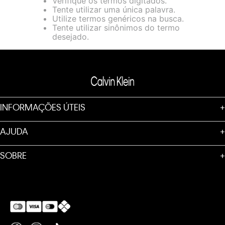
Verifique os termos digitados.
loja virtual. Para maiores informações sobre o nosso aviso de
Tente utilizar uma única palavra.
Cookies acesse o link.
Utilize termos genéricos na busca.
Tente utilizar sinônimos do termo
desejado.
INFORMAÇÕES ÚTEIS
+
AJUDA
+
SOBRE
+