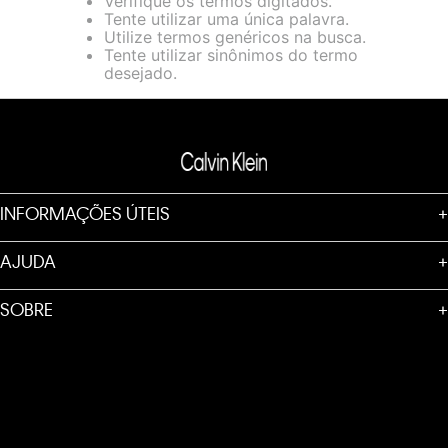
Verifique os termos digitados.
loja virtual. Para maiores informações sobre o nosso aviso de
Tente utilizar uma única palavra.
Cookies acesse o link.
Utilize termos genéricos na busca.
Tente utilizar sinônimos do termo
desejado.
INFORMAÇÕES ÚTEIS
+
AJUDA
+
SOBRE
+