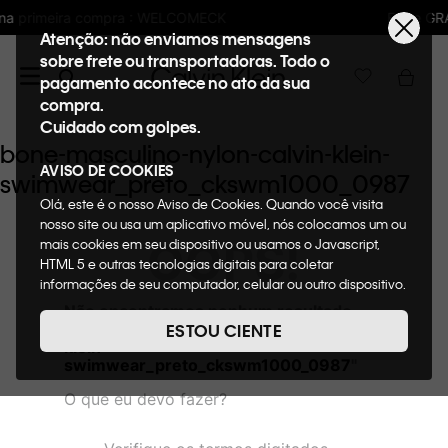
LCOMECK
Frete GRÁTIS nas compras acima 
Atenção: não enviamos mensagens
sobre frete ou transportadoras. Todo o
pagamento acontece no ato da sua
compra.
Cuidado com golpes.
bone-masculino-nylon-calvin-klein-
AVISO DE COOKIES
swimwear_preto_ckswm1000_0987
Olá, este é o nosso Aviso de Cookies. Quando você visita
nosso site ou usa um aplicativo móvel, nós colocamos um ou
OOPS!
mais cookies em seu dispositivo ou usamos o Javascript,
HTML 5 e outras tecnologias digitais para coletar
informações de seu computador, celular ou outro dispositivo.
Esta informação pode conter dados pessoais. Nesta política
Não encontramos nenhum resultado
de cookies, informaremos quais cookies usaremos e quais
para "
bone-masculino-nylon-calvin-
ESTOU CIENTE
suas funções. A forma como processamos os dados
klein-
pessoais que obtemos de seu dispositivo é descrita em
swimwear_preto_ckswm1000_0987
"
nosso Aviso de Privacidade. Quando você visita nosso site,
O que eu devo fazer?
consideraremos isso como sua solicitação específica para
fornecer a você toda a funcionalidade do site, incluindo,
entre outros, a capacidade de comprar um item em nossa