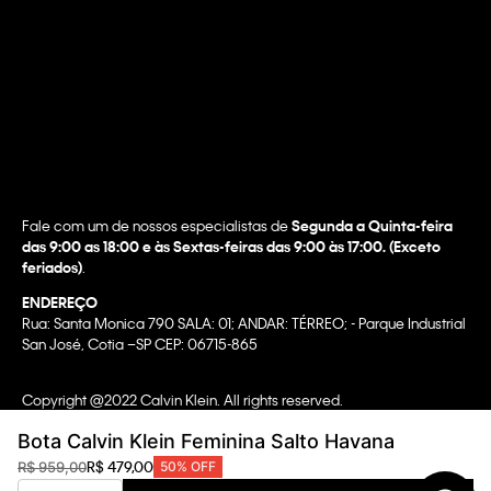
Fale com um de nossos especialistas de
Segunda a Quinta-feira
das 9:00 as 18:00 e às Sextas-feiras das 9:00 às 17:00. (Exceto
feriados)
.
ENDEREÇO
Rua: Santa Monica 790 SALA: 01; ANDAR: TÉRREO; - Parque Industrial
San José, Cotia –SP CEP: 06715-865
Copyright @2022 Calvin Klein. All rights reserved.
WBR INDUSTRIA E COMERCIO DE VESTUARIO LTDA.
Bota Calvin Klein Feminina Salto Havana
CNPJ 07.296.319/0058-90
R$
479
,
00
R$
959
,
00
50%
OFF
CA Transparency In Supply Chain & UK Modern Slavery Statement |