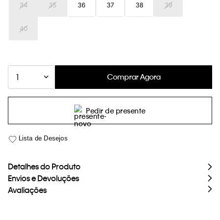
34
35
36
37
38
39
loja virtual. Para maiores informações sobre o nosso aviso de
Cookies acesse o link.
40
Comprar Agora
1
Pedir de presente
Detalhes do Produto
Envios e Devoluções
Avaliações