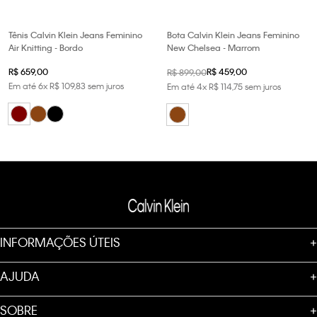
Tênis Calvin Klein Jeans Feminino
Bota Calvin Klein Jeans Feminino
Air Knitting - Bordo
New Chelsea - Marrom
R$
659
,
00
R$
459
,
00
R$
899
,
00
Em até
6
x
R$
109
,
83
sem juros
Em até
4
x
R$
114
,
75
sem juros
INFORMAÇÕES ÚTEIS
+
AJUDA
+
SOBRE
+