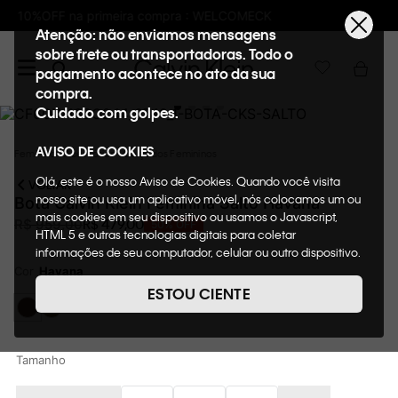
K
Frete GRÁTIS nas compras acima de R$6
Atenção: não enviamos mensagens
sobre frete ou transportadoras. Todo o
pagamento acontece no ato da sua
compra.
Cuidado com golpes.
AVISO DE COOKIES
Feminino
Acessórios
Calçados Femininos
Olá, este é o nosso Aviso de Cookies. Quando você visita
VOLTAR
nosso site ou usa um aplicativo móvel, nós colocamos um ou
Bota Calvin Klein Feminina Salto Havana
mais cookies em seu dispositivo ou usamos o Javascript,
R$
479
,
00
R$
959
,
00
50%
OFF
HTML 5 e outras tecnologias digitais para coletar
informações de seu computador, celular ou outro dispositivo.
Esta informação pode conter dados pessoais. Nesta política
Cor
Havana
de cookies, informaremos quais cookies usaremos e quais
ESTOU CIENTE
suas funções. A forma como processamos os dados
pessoais que obtemos de seu dispositivo é descrita em
nosso Aviso de Privacidade. Quando você visita nosso site,
consideraremos isso como sua solicitação específica para
Tamanho
fornecer a você toda a funcionalidade do site, incluindo,
entre outros, a capacidade de comprar um item em nossa