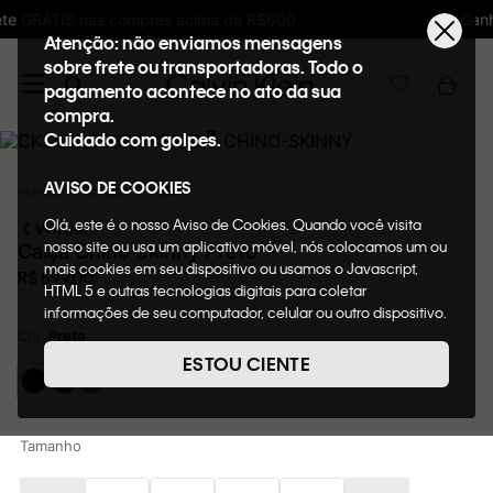
Ganhe 10% de GIFTBACK em todas as compras
Atenção: não enviamos mensagens
sobre frete ou transportadoras. Todo o
pagamento acontece no ato da sua
compra.
Cuidado com golpes.
AVISO DE COOKIES
Masculino
Roupas
Calças
Olá, este é o nosso Aviso de Cookies. Quando você visita
VOLTAR
nosso site ou usa um aplicativo móvel, nós colocamos um ou
Calça Chino Skinny Preto
mais cookies em seu dispositivo ou usamos o Javascript,
R$
599
,
00
HTML 5 e outras tecnologias digitais para coletar
informações de seu computador, celular ou outro dispositivo.
Esta informação pode conter dados pessoais. Nesta política
Cor
Preto
de cookies, informaremos quais cookies usaremos e quais
ESTOU CIENTE
suas funções. A forma como processamos os dados
pessoais que obtemos de seu dispositivo é descrita em
nosso Aviso de Privacidade. Quando você visita nosso site,
consideraremos isso como sua solicitação específica para
Tamanho
fornecer a você toda a funcionalidade do site, incluindo,
entre outros, a capacidade de comprar um item em nossa