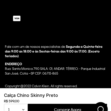
Fale com um de nossos especialistas de
Segunda a Quinta-feira
das 9:00 as 18:00 e às Sextas-feiras das 9:00 às 17:00. (Exceto
feriados)
.
ENDEREÇO
Rua: Santa Monica 790 SALA: 01; ANDAR: TÉRREO; - Parque Industrial
San José, Cotia –SP CEP: 06715-865
Copyright @2022 Calvin Klein. All rights reserved.
WBR INDUSTRIA E COMERCIO DE VESTUARIO LTDA.
Calça Chino Skinny Preto
CNPJ 07.296.319/0058-90
R$
599
,
00
CA Transparency In Supply Chain & UK Modern Slavery Statement |
Comprar Agora
1