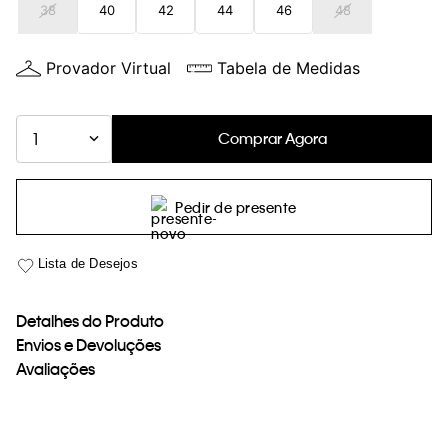
38
40
42
44
46
48
loja virtual. Para maiores informações sobre o nosso aviso de
Cookies acesse o link.
Provador Virtual
Tabela de Medidas
Comprar Agora
1
Pedir de presente
Detalhes do Produto
Envios e Devoluções
Avaliações