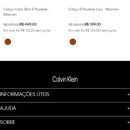
Calça Color Slim 5 Pockets -
Calça 5 Pockets Lisa - Marrom
Marrom
R$
449
,
00
R$
399
,
00
R$
639
,
00
R$
569
,
00
Em até
4
x
R$
112
,
25
sem juros
Em até
3
x
R$
133
,
00
sem juros
INFORMAÇÕES ÚTEIS
+
AJUDA
+
SOBRE
+