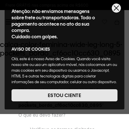
 acima de R$600
Ganhe 10% de GIFTBACK em
Atenção: não enviamos mensagens
sobre frete ou transportadoras. Todo o
pagamento acontece no ato da sua
compra.
Cuidado com golpes.
calca-color-feminina-wide-leg-long-5-
AVISO DE COOKIES
pockets_bordo_cf6oc10cc630_0895
Olá, este é o nosso Aviso de Cookies. Quando você visita
nosso site ou usa um aplicativo móvel, nós colocamos um ou
OOPS!
mais cookies em seu dispositivo ou usamos o Javascript,
HTML 5 e outras tecnologias digitais para coletar
informações de seu computador, celular ou outro dispositivo.
Esta informação pode conter dados pessoais. Nesta política
Não encontramos nenhum resultado
de cookies, informaremos quais cookies usaremos e quais
para "
calca-color-feminina-wide-leg-
ESTOU CIENTE
suas funções. A forma como processamos os dados
long-5-
pessoais que obtemos de seu dispositivo é descrita em
pockets_bordo_cf6oc10cc630_0895
"
nosso Aviso de Privacidade. Quando você visita nosso site,
O que eu devo fazer?
consideraremos isso como sua solicitação específica para
fornecer a você toda a funcionalidade do site, incluindo,
entre outros, a capacidade de comprar um item em nossa