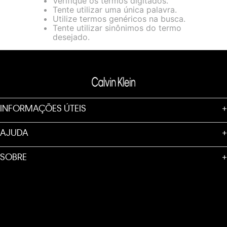
Verifique os termos digitados.
loja virtual. Para maiores informações sobre o nosso aviso de
Tente utilizar uma única palavra.
Cookies acesse o link.
Utilize termos genéricos na busca.
Tente utilizar sinônimos do termo
desejado.
INFORMAÇÕES ÚTEIS
+
AJUDA
+
SOBRE
+