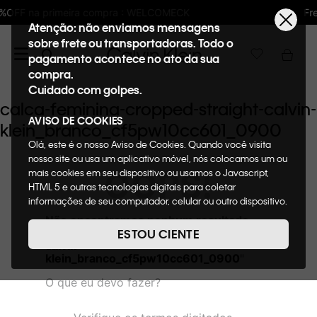
: WELCOMECK
Frete GRÁTIS nas compras aci
Atenção: não enviamos mensagens
sobre frete ou transportadoras. Todo o
pagamento acontece no ato da sua
compra.
Cuidado com golpes.
calca-feminina-cropped-straight-calvin-
AVISO DE COOKIES
klein_branco_cf5pw10cc601_0900
Olá, este é o nosso Aviso de Cookies. Quando você visita
nosso site ou usa um aplicativo móvel, nós colocamos um ou
OOPS!
mais cookies em seu dispositivo ou usamos o Javascript,
HTML 5 e outras tecnologias digitais para coletar
informações de seu computador, celular ou outro dispositivo.
Esta informação pode conter dados pessoais. Nesta política
Não encontramos nenhum resultado
de cookies, informaremos quais cookies usaremos e quais
para "
calca-feminina-cropped-straight-
ESTOU CIENTE
suas funções. A forma como processamos os dados
calvin-
pessoais que obtemos de seu dispositivo é descrita em
klein_branco_cf5pw10cc601_0900
"
nosso Aviso de Privacidade. Quando você visita nosso site,
O que eu devo fazer?
consideraremos isso como sua solicitação específica para
fornecer a você toda a funcionalidade do site, incluindo,
entre outros, a capacidade de comprar um item em nossa