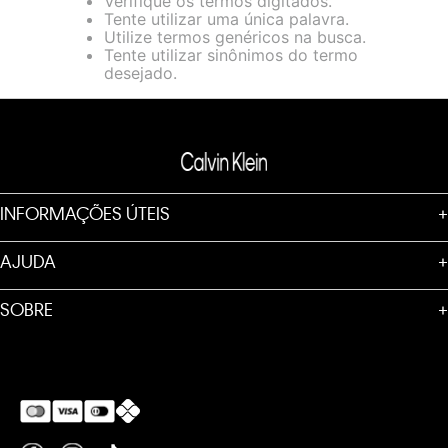
Verifique os termos digitados.
loja virtual. Para maiores informações sobre o nosso aviso de
Tente utilizar uma única palavra.
Cookies acesse o link.
Utilize termos genéricos na busca.
Tente utilizar sinônimos do termo
desejado.
INFORMAÇÕES ÚTEIS
+
AJUDA
+
SOBRE
+