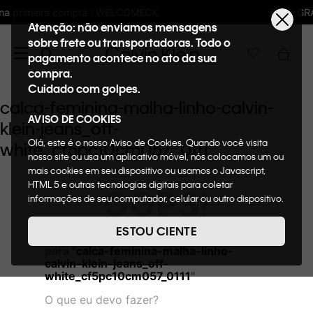
LCOMECK
Frete GRÁTIS nas compras acima 
Atenção: não enviamos mensagens
sobre frete ou transportadoras. Todo o
pagamento acontece no ato da sua
compra.
Cuidado com golpes.
calca-feminina-malha-linho-calvin-
AVISO DE COOKIES
klein-jeans_off-
Olá, este é o nosso Aviso de Cookies. Quando você visita
white_cf5pc10cm057_0111
nosso site ou usa um aplicativo móvel, nós colocamos um ou
mais cookies em seu dispositivo ou usamos o Javascript,
HTML 5 e outras tecnologias digitais para coletar
OOPS!
informações de seu computador, celular ou outro dispositivo.
Esta informação pode conter dados pessoais. Nesta política
de cookies, informaremos quais cookies usaremos e quais
ESTOU CIENTE
Não encontramos nenhum resultado
suas funções. A forma como processamos os dados
para "
calca-feminina-malha-linho-
pessoais que obtemos de seu dispositivo é descrita em
calvin-klein-jeans_off-
nosso Aviso de Privacidade. Quando você visita nosso site,
white_cf5pc10cm057_0111
"
consideraremos isso como sua solicitação específica para
fornecer a você toda a funcionalidade do site, incluindo,
O que eu devo fazer?
entre outros, a capacidade de comprar um item em nossa