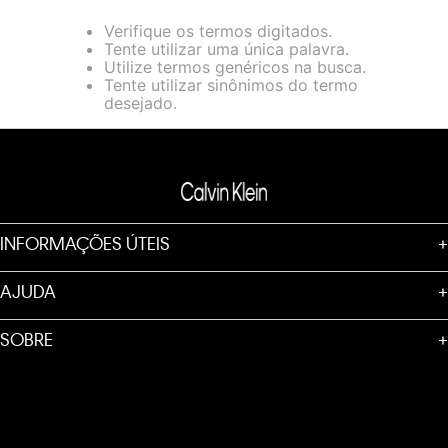
loja virtual. Para maiores informações sobre o nosso aviso de
Verifique os termos digitados.
Cookies acesse o link.
Tente utilizar uma única palavra.
Utilize termos genéricos na busca.
Tente utilizar sinônimos do termo
desejado.
INFORMAÇÕES ÚTEIS
+
AJUDA
+
SOBRE
+