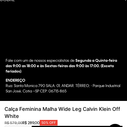
Fale com um de nossos especialistas de
Segunda a Quinta-feira
das 9:00 as 18:00 e às Sextas-feiras das 9:00 às 17:00. (Exceto
feriados)
.
ENDEREÇO
Rua: Santa Monica 790 SALA: 01; ANDAR: TÉRREO; - Parque Industrial
San José, Cotia –SP CEP: 06715-865
Copyright @2022 Calvin Klein. All rights reserved.
Calça Feminina Malha Wide Leg Calvin Klein Off
WBR INDUSTRIA E COMERCIO DE VESTUARIO LTDA.
White
CNPJ 07.296.319/0058-90
R$
289
,
00
R$
579
,
00
50%
OFF