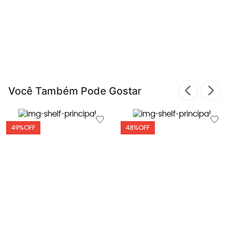
Você Também Pode Gostar
49%
OFF
48%
OFF