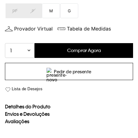
loja virtual. Para maiores informações sobre o nosso aviso de
PP
P
M
G
Cookies acesse o link.
Provador Virtual
Tabela de Medidas
Comprar Agora
1
Pedir de presente
Detalhes do Produto
Envios e Devoluções
Avaliações