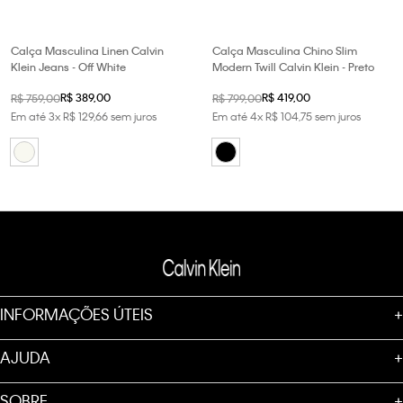
Calça Masculina Linen Calvin
Calça Masculina Chino Slim
Klein Jeans - Off White
Modern Twill Calvin Klein - Preto
R$
389
,
00
R$
419
,
00
R$
759
,
00
R$
799
,
00
Em até
3
x
R$
129
,
66
sem juros
Em até
4
x
R$
104
,
75
sem juros
INFORMAÇÕES ÚTEIS
+
AJUDA
+
SOBRE
+