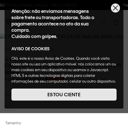
MECK
Frete GRÁTIS nas compras acima de R
Atenção: não enviamos mensagens
sobre frete ou transportadoras. Todo o
pagamento acontece no ato da sua
compra.
Cuidado com golpes.
AVISO DE COOKIES
Oportunidades
Roupas
Calças
Olá, este é o nosso Aviso de Cookies. Quando você visita
VOLTAR
nosso site ou usa um aplicativo móvel, nós colocamos um ou
Calça Feminina Malha Wide Leg Calvin Klein Off
mais cookies em seu dispositivo ou usamos o Javascript,
White
HTML 5 e outras tecnologias digitais para coletar
R$
289
,
00
R$
579
,
00
50%
OFF
informações de seu computador, celular ou outro dispositivo.
Esta informação pode conter dados pessoais. Nesta política
de cookies, informaremos quais cookies usaremos e quais
ESTOU CIENTE
Cor
Off White
suas funções. A forma como processamos os dados
pessoais que obtemos de seu dispositivo é descrita em
nosso Aviso de Privacidade. Quando você visita nosso site,
consideraremos isso como sua solicitação específica para
fornecer a você toda a funcionalidade do site, incluindo,
Tamanho
entre outros, a capacidade de comprar um item em nossa