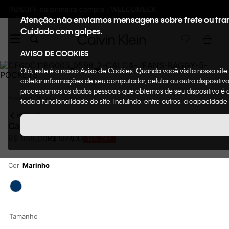
Frete GRÁTIS nas compras acima de R$600
Atenção: não enviamos mensagens sobre frete ou tra
Cuidado com golpes.
AVISO DE COOKIES
Olá, este é o nosso Aviso de Cookies. Quando você visita nosso sit
coletar informações de seu computador, celular ou outro dispositi
processamos os dados pessoais que obtemos de seu dispositivo é de
Feminino
Roupas
Jeans
toda a funcionalidade do site, incluindo, entre outros, a capacidad
VOLTAR
Calça Jeans Feminina Baggy 5 Pockets Marinho
R$
559
,
00
R$
659
,
00
15%
OFF
Cor
Marinho
Tamanho