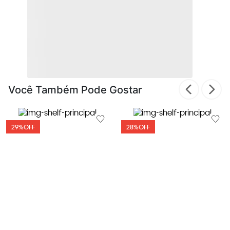
Você Também Pode Gostar
29%
OFF
28%
OFF