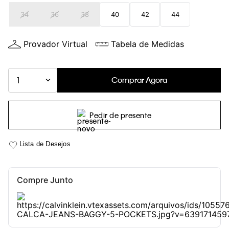
34
36
38
40
42
44
Provador Virtual
Tabela de Medidas
Comprar Agora
1
Pedir de presente
Compre Junto