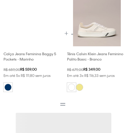
Calça Jeans Feminina Baggy 5
Tênis Calvin Klein Jeans Feminino
Pockets - Marinho
Palito Basic - Branco
R$
559
,
00
R$
349
,
00
R$
659
,
00
R$
679
,
00
Em até
5
x
R$
111
,
80
sem juros
Em até
3
x
R$
116
,
33
sem juros