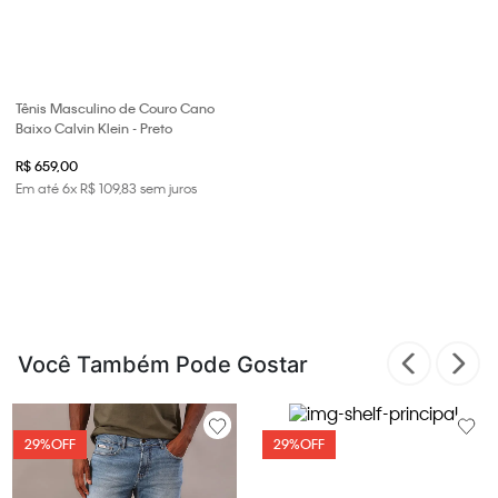
Tênis Masculino de Couro Cano
Baixo Calvin Klein - Preto
R$ 659,00
Em até
6
x
R$
109
,
83
sem juros
Você Também Pode Gostar
29%
OFF
29%
OFF