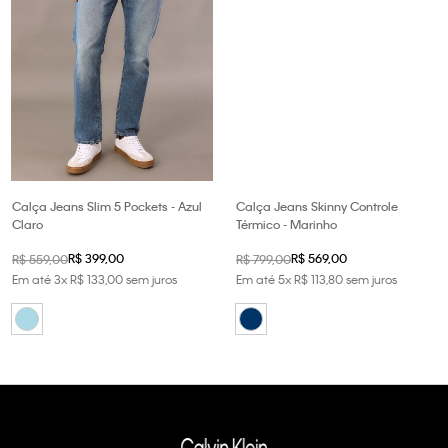
Calça Jeans Slim 5 Pockets - Azul
Calça Jeans Skinny Controle
Claro
Térmico - Marinho
R$
399
,
00
R$
569
,
00
R$
559
,
00
R$
799
,
00
Em até
3
x
R$
133
,
00
sem juros
Em até
5
x
R$
113
,
80
sem juros