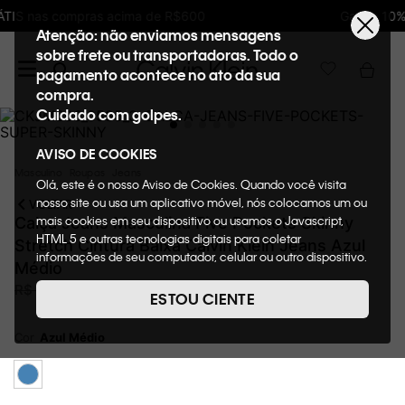
Ganhe 10% de GIFTBACK em todas as compras
Atenção: não enviamos mensagens
sobre frete ou transportadoras. Todo o
pagamento acontece no ato da sua
compra.
Cuidado com golpes.
AVISO DE COOKIES
Masculino
Roupas
Jeans
Olá, este é o nosso Aviso de Cookies. Quando você visita
nosso site ou usa um aplicativo móvel, nós colocamos um ou
VOLTAR
mais cookies em seu dispositivo ou usamos o Javascript,
Calça Jeans Masculina Five Pockets Skinny
HTML 5 e outras tecnologias digitais para coletar
Stretch Cintura Baixa Calvin Klein Jeans Azul
informações de seu computador, celular ou outro dispositivo.
Médio
Esta informação pode conter dados pessoais. Nesta política
R$
389
,
00
R$
549
,
00
29%
OFF
de cookies, informaremos quais cookies usaremos e quais
ESTOU CIENTE
suas funções. A forma como processamos os dados
pessoais que obtemos de seu dispositivo é descrita em
Cor
Azul Médio
nosso Aviso de Privacidade. Quando você visita nosso site,
consideraremos isso como sua solicitação específica para
fornecer a você toda a funcionalidade do site, incluindo,
entre outros, a capacidade de comprar um item em nossa