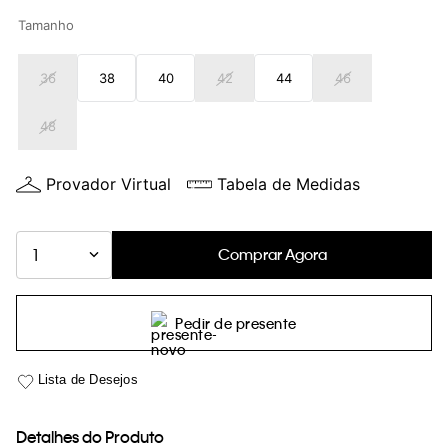
loja virtual. Para maiores informações sobre o nosso aviso de
Tamanho
Cookies acesse o link.
36
38
40
42
44
46
48
Provador Virtual
Tabela de Medidas
Comprar Agora
1
Pedir de presente
Detalhes do Produto