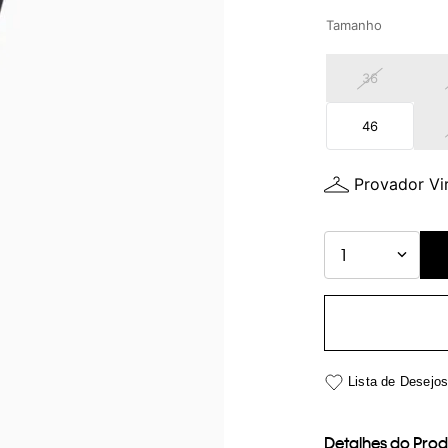
Tamanho
36
46
Provador Vir
1
Detalhes do Pro