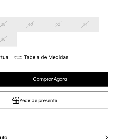
38
40
42
44
48
tual
Tabela de Medidas
Comprar Agora
Pedir de presente
duto