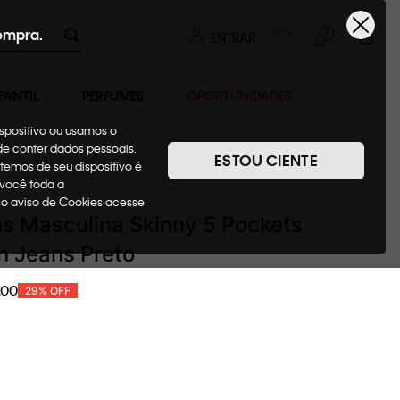
ompra.
ENTRAR
FANTIL
PERFUMES
OPORTUNIDADES
ispositivo ou usamos o
ode conter dados pessoais.
ESTOU CIENTE
temos de seu dispositivo é
Jeans
 você toda a
sso aviso de Cookies acesse
s Masculina Skinny 5 Pockets
in Jeans Preto
00
29%
OFF