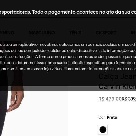
nsportadoras. Todo o pagamento acontece no ato da sua c
MININO
MASCULINO
TÊNIS
CK SPORT
IN
te ou usa um aplicativo móvel, nós colocamos um ou mais cookies em seu d
mações de seu computador, celular ou outro dispositivo. Esta informação p
 quais suas funções. A forma como processamos os dados pessoais que ob
Masculino
Roupas
site, consideraremos isso como sua solicitação específica para fornecer a
omprar um item em nossa loja virtual. Para maiores informações sobre o no
Calça Jean
Calvin Kle
R$
339
,
R$
479
,
00
Cor
Preto