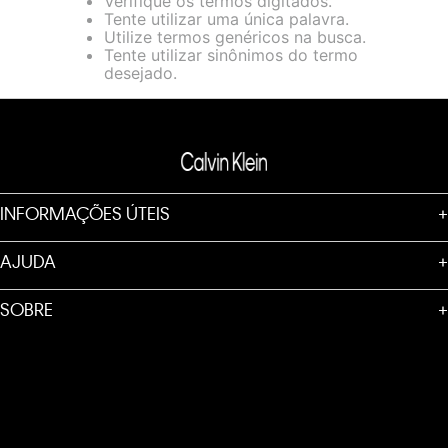
Verifique os termos digitados.
loja virtual. Para maiores informações sobre o nosso aviso de
Tente utilizar uma única palavra.
Cookies acesse o link.
Utilize termos genéricos na busca.
Tente utilizar sinônimos do termo
desejado.
INFORMAÇÕES ÚTEIS
+
AJUDA
+
SOBRE
+