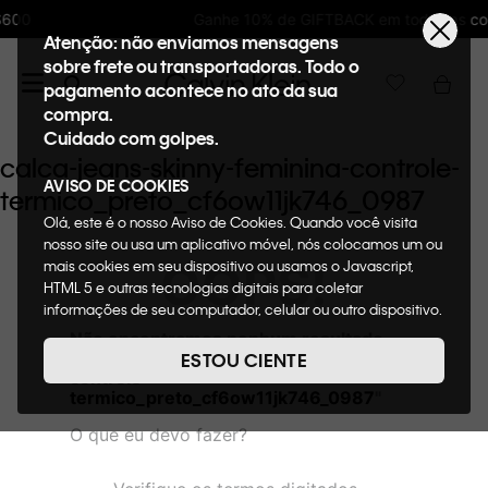
Ganhe 10% de GIFTBACK em todas as compras
Atenção: não enviamos mensagens
sobre frete ou transportadoras. Todo o
pagamento acontece no ato da sua
compra.
Cuidado com golpes.
calca-jeans-skinny-feminina-controle-
AVISO DE COOKIES
termico_preto_cf6ow11jk746_0987
Olá, este é o nosso Aviso de Cookies. Quando você visita
nosso site ou usa um aplicativo móvel, nós colocamos um ou
OOPS!
mais cookies em seu dispositivo ou usamos o Javascript,
HTML 5 e outras tecnologias digitais para coletar
informações de seu computador, celular ou outro dispositivo.
Esta informação pode conter dados pessoais. Nesta política
Não encontramos nenhum resultado
de cookies, informaremos quais cookies usaremos e quais
para "
calca-jeans-skinny-feminina-
ESTOU CIENTE
suas funções. A forma como processamos os dados
controle-
pessoais que obtemos de seu dispositivo é descrita em
termico_preto_cf6ow11jk746_0987
"
nosso Aviso de Privacidade. Quando você visita nosso site,
O que eu devo fazer?
consideraremos isso como sua solicitação específica para
fornecer a você toda a funcionalidade do site, incluindo,
entre outros, a capacidade de comprar um item em nossa