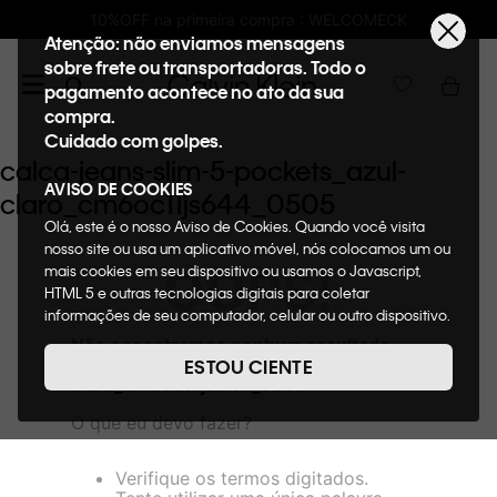
na primeira compra : WELCOMECK
Frete GR
Atenção: não enviamos mensagens
sobre frete ou transportadoras. Todo o
pagamento acontece no ato da sua
compra.
Cuidado com golpes.
calca-jeans-slim-5-pockets_azul-
AVISO DE COOKIES
claro_cm6oc11js644_0505
Olá, este é o nosso Aviso de Cookies. Quando você visita
nosso site ou usa um aplicativo móvel, nós colocamos um ou
OOPS!
mais cookies em seu dispositivo ou usamos o Javascript,
HTML 5 e outras tecnologias digitais para coletar
informações de seu computador, celular ou outro dispositivo.
Esta informação pode conter dados pessoais. Nesta política
Não encontramos nenhum resultado
de cookies, informaremos quais cookies usaremos e quais
para "
calca-jeans-slim-5-pockets_azul-
ESTOU CIENTE
suas funções. A forma como processamos os dados
claro_cm6oc11js644_0505
"
pessoais que obtemos de seu dispositivo é descrita em
O que eu devo fazer?
nosso Aviso de Privacidade. Quando você visita nosso site,
consideraremos isso como sua solicitação específica para
fornecer a você toda a funcionalidade do site, incluindo,
Verifique os termos digitados.
entre outros, a capacidade de comprar um item em nossa