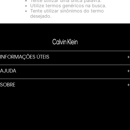
Tente utilizar uma única palavra.
loja virtual. Para maiores informações sobre o nosso aviso de
Utilize termos genéricos na busca.
Cookies acesse o link.
Tente utilizar sinônimos do termo
desejado.
INFORMAÇÕES ÚTEIS
+
AJUDA
+
SOBRE
+