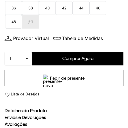
loja virtual. Para maiores informações sobre o nosso aviso de
36
38
40
42
44
46
Cookies acesse o link.
48
50
Provador Virtual
Tabela de Medidas
Comprar Agora
1
Pedir de presente
Detalhes do Produto
Envios e Devoluções
Avaliações