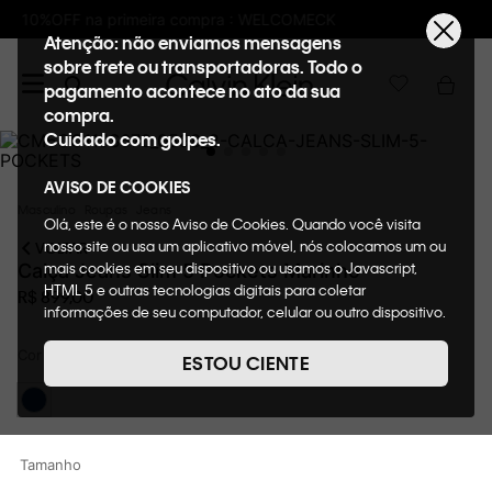
Frete GRÁTIS nas compras acima de R$600
Atenção: não enviamos mensagens
sobre frete ou transportadoras. Todo o
pagamento acontece no ato da sua
compra.
Cuidado com golpes.
AVISO DE COOKIES
Masculino
Roupas
Jeans
Olá, este é o nosso Aviso de Cookies. Quando você visita
nosso site ou usa um aplicativo móvel, nós colocamos um ou
VOLTAR
mais cookies em seu dispositivo ou usamos o Javascript,
Calça Jeans Slim 5 Pockets Marinho
HTML 5 e outras tecnologias digitais para coletar
R$
899
,
00
informações de seu computador, celular ou outro dispositivo.
Esta informação pode conter dados pessoais. Nesta política
Cor
de cookies, informaremos quais cookies usaremos e quais
Marinho
ESTOU CIENTE
suas funções. A forma como processamos os dados
pessoais que obtemos de seu dispositivo é descrita em
nosso Aviso de Privacidade. Quando você visita nosso site,
consideraremos isso como sua solicitação específica para
Tamanho
fornecer a você toda a funcionalidade do site, incluindo,
entre outros, a capacidade de comprar um item em nossa