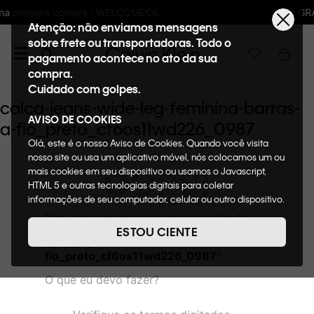
LCOMECK
Frete GRÁTIS nas compras acima 
Atenção: não enviamos mensagens
sobre frete ou transportadoras. Todo o
pagamento acontece no ato da sua
compra.
Cuidado com golpes.
calca-jeans-wide-leg-feminina-barras-
AVISO DE COOKIES
a-fio_preto_cf6os11wd226_0987
Olá, este é o nosso Aviso de Cookies. Quando você visita
nosso site ou usa um aplicativo móvel, nós colocamos um ou
OOPS!
mais cookies em seu dispositivo ou usamos o Javascript,
HTML 5 e outras tecnologias digitais para coletar
informações de seu computador, celular ou outro dispositivo.
Esta informação pode conter dados pessoais. Nesta política
Não encontramos nenhum resultado
de cookies, informaremos quais cookies usaremos e quais
para "
calca-jeans-wide-leg-feminina-
ESTOU CIENTE
suas funções. A forma como processamos os dados
barras-a-
pessoais que obtemos de seu dispositivo é descrita em
fio_preto_cf6os11wd226_0987
"
nosso Aviso de Privacidade. Quando você visita nosso site,
O que eu devo fazer?
consideraremos isso como sua solicitação específica para
fornecer a você toda a funcionalidade do site, incluindo,
entre outros, a capacidade de comprar um item em nossa