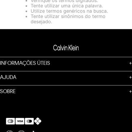
Verifique os termos digitados.
loja virtual. Para maiores informações sobre o nosso aviso de
Tente utilizar uma única palavra.
Cookies acesse o link.
Utilize termos genéricos na busca.
Tente utilizar sinônimos do termo
desejado.
INFORMAÇÕES ÚTEIS
+
AJUDA
+
SOBRE
+