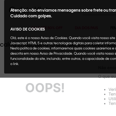
Buscar
Atenção: não enviamos mensagens sobre frete ou tra
Cuidado com golpes.
SALE ATÉ 50% OFF
DIA DOS PAIS
FE
AVISO DE COOKIES
Olá, este é o nosso Aviso de Cookies. Quando você visita nosso si
calca-masculina-chino-skinny-calvin-
Javascript, HTML 5 e outras tecnologias digitais para coletar infor
Nesta política de cookies, informaremos quais cookies usaremos e
descrita em nosso Aviso de Privacidade. Quando você visita nosso 
funcionalidade do site, incluindo, entre outros, a capacidade de c
o link.
Não enc
O que eu
OOPS!
Ver
Ten
Uti
Ten