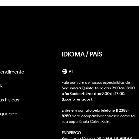
IDIOMA / PAÍS
Atendimento
PT
Fale com um de nossos especialistas de
CK
Segunda a Quinta-feira das 9:00 as 18:00
e às Sextas-feiras das 9:00 às 17:00.
as Físicas
(Exceto feriados)
.
Entre em contato pelo telefone
11 2388-
nqueado
8250
para compartilhar conosco como foi
sua experiência Calvin Klein.
ENDEREÇO
Rua: Santa Monica 790 SALA: 01; ANDAR: