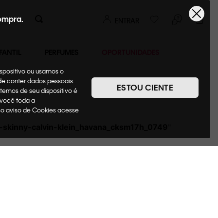
ompra.
ENTRAR
FANTIL
PERFUMES
OPORTUNIDADES
ispositivo ou usamos o
ode conter dados pessoais.
ESTOU CIENTE
temos de seu dispositivo é
 você toda a
sso aviso de Cookies acesse
o-skinny-calvin-klein_havana_cksm17h_0749
"