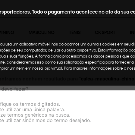
nsportadoras. Todo o pagamento acontece no ato da sua c
MININO
MASCULINO
TÊNIS
CK SPORT
IN
te ou usa um aplicativo móvel, nós colocamos um ou mais cookies em seu d
klein_havana_cksm17h_0749
mações de seu computador, celular ou outro dispositivo. Esta informação p
 quais suas funções. A forma como processamos os dados pessoais que ob
site, consideraremos isso como sua solicitação específica para fornecer a
omprar um item em nossa loja virtual. Para maiores informações sobre o no
ontramos nenhum resultado para "
calca-masculina-chin
 devo fazer?
ifique os termos digitados.
te utilizar uma única palavra.
lize termos genéricos na busca.
te utilizar sinônimos do termo desejado.