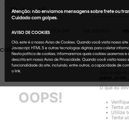
Buscar
Atenção: não enviamos mensagens sobre frete ou tra
Cuidado com golpes.
SALE ATÉ 50% OFF
DIA DOS PAIS
FE
AVISO DE COOKIES
Olá, este é o nosso Aviso de Cookies. Quando você visita nosso si
calca-menino-moletom-bordado-calvin
Javascript, HTML 5 e outras tecnologias digitais para coletar infor
Nesta política de cookies, informaremos quais cookies usaremos e
descrita em nosso Aviso de Privacidade. Quando você visita nosso 
funcionalidade do site, incluindo, entre outros, a capacidade de c
o link.
Não encontr
jeans_preto
O que eu dev
OOPS!
Verifiqu
Tente ut
Utilize 
Tente ut