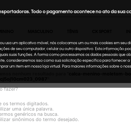
nsportadoras. Todo o pagamento acontece no ato da sua c
MININO
MASCULINO
TÊNIS
CK SPORT
IN
te ou usa um aplicativo móvel, nós colocamos um ou mais cookies em seu d
-klein-jeans_preto_cj5oj10cm023_0987
mações de seu computador, celular ou outro dispositivo. Esta informação p
 quais suas funções. A forma como processamos os dados pessoais que ob
site, consideraremos isso como sua solicitação específica para fornecer a
omprar um item em nossa loja virtual. Para maiores informações sobre o no
amos nenhum resultado para "
calca-menino-moletom-bor
_cj5oj10cm023_0987
"
o fazer?
e os termos digitados.
ilizar uma única palavra.
termos genéricos na busca.
ilizar sinônimos do termo desejado.