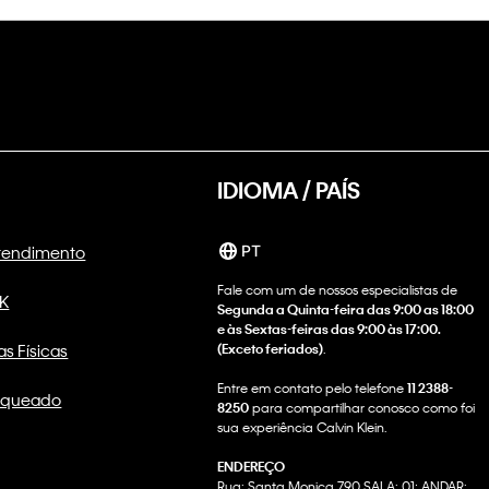
IDIOMA / PAÍS
Atendimento
PT
Fale com um de nossos especialistas de
CK
Segunda a Quinta-feira das 9:00 as 18:00
e às Sextas-feiras das 9:00 às 17:00.
as Físicas
(Exceto feriados)
.
Entre em contato pelo telefone
11 2388-
nqueado
8250
para compartilhar conosco como foi
sua experiência Calvin Klein.
ENDEREÇO
Rua: Santa Monica 790 SALA: 01; ANDAR: