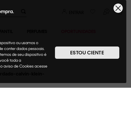
ompra.
ENTRAR
FANTIL
PERFUMES
OPORTUNIDADES
ispositivo ou usamos o
ode conter dados pessoais.
ESTOU CIENTE
temos de seu dispositivo é
 você toda a
sso aviso de Cookies acesse
dado-calvin-klein-