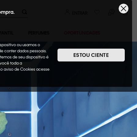
ompra.
ENTRAR
FANTIL
PERFUMES
OPORTUNIDADES
ispositivo ou usamos o
ode conter dados pessoais.
ESTOU CIENTE
temos de seu dispositivo é
 você toda a
sso aviso de Cookies acesse