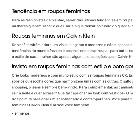
Tendência em roupas femininas
Para as fashionistas de plantão, saber das últimas tendências em roup
mulheres querem saber o que usar e o que deixar no fundo do guarda-r
Roupas femininas em Calvin Klein
Se você também adora um visual elegante e moderno e não dispensa o co
tendências do mundo fashion é possível encontrar roupas para todos os
o estilo de cada mulher são apenas algumas das opções que a Calvin Kl
Invista em roupas femininas com estilo e bom go
Crie looks modernos e com muito estilo com as roupas femininas CK. E
sóbrios ou escolha cores que harmonizem umas com as outras. O salto a
shopping, o jeans é sempre bem-vindo. Para complementar, as camisetas 
sair à noite e quer arrasar? Que tal caprichar no look com vestidos? O
do tipo midi para criar um ar sofisticado e contemporâneo. Você pode 
femininas Calvin Klein e arrase você também!
-ler menos