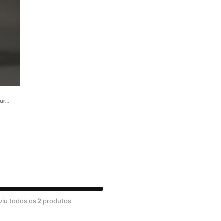
tura
ans -
viu todos os
2
produtos