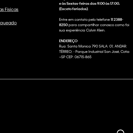
e às Sextas-feiras das 9:00 às 17:00.
as Físicas
(Exceto feriados)
.
Entre em contato pelo telefone
11 2388-
nqueado
8250
para compartilhar conosco como foi
sua experiência Calvin Klein.
ENDEREÇO
Rua: Santa Monica 790 SALA: 01; ANDAR:
TÉRREO; - Parque Industrial San José, Cotia
–SP CEP: 06715-865