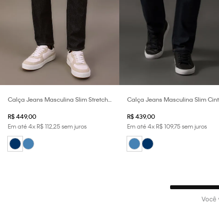
Calça Jeans Masculina Slim Stretch
Calça Jeans Masculina Slim Cin
Calvin Klein Jeans - Marinho
Baixa Tom Médio Calvin Klein Je
R$
449
,
00
R$
439
,
00
Azul Médio
Em até
4
x
R$
112
,
25
sem juros
Em até
4
x
R$
109
,
75
sem juros
Você 