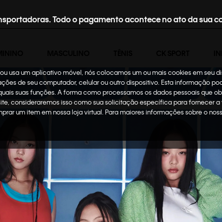
nsportadoras. Todo o pagamento acontece no ato da sua c
MININO
MASCULINO
TÊNIS
CK SPORT
IN
te ou usa um aplicativo móvel, nós colocamos um ou mais cookies em seu d
mações de seu computador, celular ou outro dispositivo. Esta informação p
 quais suas funções. A forma como processamos os dados pessoais que ob
site, consideraremos isso como sua solicitação específica para fornecer a
omprar um item em nossa loja virtual. Para maiores informações sobre o no