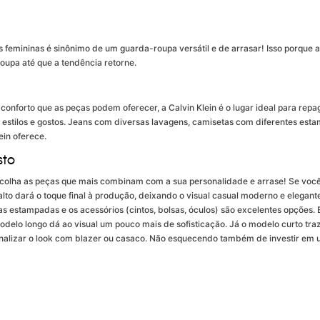
as femininas é sinônimo de um guarda-roupa versátil e de arrasar! Isso porqu
oupa até que a tendência retorne.
nforto que as peças podem oferecer, a Calvin Klein é o lugar ideal para repa
 estilos e gostos. Jeans com diversas lavagens, camisetas com diferentes esta
ein oferece.
sto
scolha as peças que mais combinam com a sua personalidade e arrase! Se você
lto dará o toque final à produção, deixando o visual casual moderno e elegant
estampadas e os acessórios (cintos, bolsas, óculos) são excelentes opções. Es
 modelo longo dá ao visual um pouco mais de sofisticação. Já o modelo curto tr
finalizar o look com blazer ou casaco. Não esquecendo também de investir em 