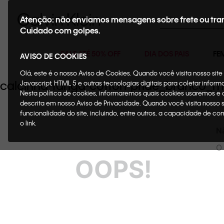
Buscar
Atenção: não enviamos mensagens sobre frete ou tra
Cuidado com golpes.
SALE ATÉ 50% OFF
DIA DOS PAIS
FE
AVISO DE COOKIES
Olá, este é o nosso Aviso de Cookies. Quando você visita nosso si
calcinha-tanga-cotton-pride_branco
Javascript, HTML 5 e outras tecnologias digitais para coletar infor
Nesta política de cookies, informaremos quais cookies usaremos e
descrita em nosso Aviso de Privacidade. Quando você visita nosso 
funcionalidade do site, incluindo, entre outros, a capacidade de c
o link.
N
O 
OOPS!