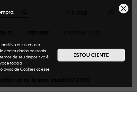
ompra.
ENTRAR
FANTIL
PERFUMES
OPORTUNIDADES
ispositivo ou usamos o
ode conter dados pessoais.
ESTOU CIENTE
temos de seu dispositivo é
 você toda a
sso aviso de Cookies acesse
-cotton-pride_branco_mas8637_0900
"