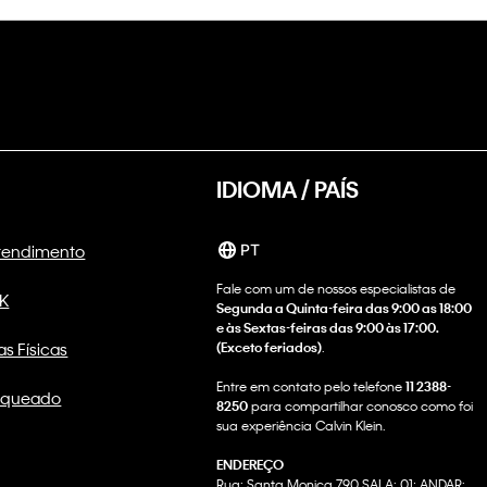
IDIOMA / PAÍS
Atendimento
PT
Fale com um de nossos especialistas de
CK
Segunda a Quinta-feira das 9:00 as 18:00
e às Sextas-feiras das 9:00 às 17:00.
as Físicas
(Exceto feriados)
.
Entre em contato pelo telefone
11 2388-
nqueado
8250
para compartilhar conosco como foi
sua experiência Calvin Klein.
ENDEREÇO
Rua: Santa Monica 790 SALA: 01; ANDAR: