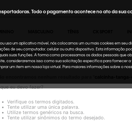
nsportadoras. Todo o pagamento acontece no ato da sua c
MININO
MASCULINO
TÊNIS
CK SPORT
IN
te ou usa um aplicativo móvel, nós colocamos um ou mais cookies em seu d
_mas8637_0900
mações de seu computador, celular ou outro dispositivo. Esta informação p
 quais suas funções. A forma como processamos os dados pessoais que ob
site, consideraremos isso como sua solicitação específica para fornecer a
omprar um item em nossa loja virtual. Para maiores informações sobre o no
ão encontramos nenhum resultado para "
calcinha-tanga
que eu devo fazer?
Verifique os termos digitados.
Tente utilizar uma única palavra.
Utilize termos genéricos na busca.
Tente utilizar sinônimos do termo desejado.