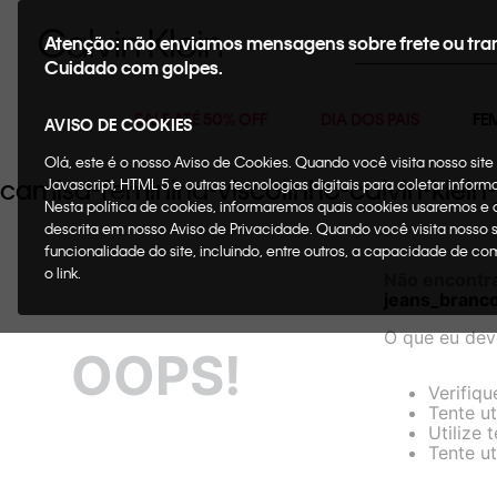
Buscar
Atenção: não enviamos mensagens sobre frete ou tra
Cuidado com golpes.
SALE ATÉ 50% OFF
DIA DOS PAIS
FE
AVISO DE COOKIES
Olá, este é o nosso Aviso de Cookies. Quando você visita nosso si
camisa-feminina-viscolinho-calvin-kl
Javascript, HTML 5 e outras tecnologias digitais para coletar infor
Nesta política de cookies, informaremos quais cookies usaremos e
descrita em nosso Aviso de Privacidade. Quando você visita nosso 
funcionalidade do site, incluindo, entre outros, a capacidade de c
o link.
Não encontr
jeans_branc
O que eu dev
OOPS!
Verifiqu
Tente ut
Utilize 
Tente ut