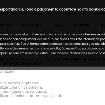
nsportadoras. Todo o pagamento acontece no ato da sua c
MININO
MASCULINO
TÊNIS
CK SPORT
IN
te ou usa um aplicativo móvel, nós colocamos um ou mais cookies em seu d
ein-jeans_branco_cf5pf03cc803_0900
mações de seu computador, celular ou outro dispositivo. Esta informação p
 quais suas funções. A forma como processamos os dados pessoais que ob
site, consideraremos isso como sua solicitação específica para fornecer a
omprar um item em nossa loja virtual. Para maiores informações sobre o no
amos nenhum resultado para "
camisa-feminina-viscolinho
o_cf5pf03cc803_0900
"
o fazer?
e os termos digitados.
ilizar uma única palavra.
termos genéricos na busca.
ilizar sinônimos do termo desejado.