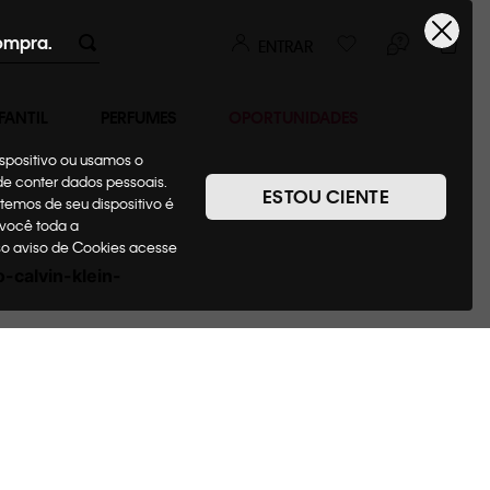
ompra.
ENTRAR
FANTIL
PERFUMES
OPORTUNIDADES
ispositivo ou usamos o
ode conter dados pessoais.
ESTOU CIENTE
temos de seu dispositivo é
 você toda a
sso aviso de Cookies acesse
-calvin-klein-