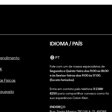
IDIOMA / PAÍS
Atendimento
PT
Fale com um de nossos especialistas de
CK
Segunda a Quinta-feira das 9:00 as 18:00
e às Sextas-feiras das 9:00 às 17:00.
as Físicas
(Exceto feriados)
.
Entre em contato pelo telefone
11 2388-
nqueado
8250
para compartilhar conosco como foi
sua experiência Calvin Klein.
ENDEREÇO
Rua: Santa Monica 790 SALA: 01; ANDAR: