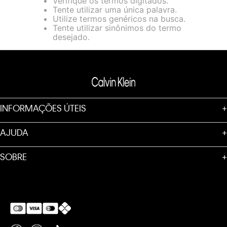
Verifique os termos digitados.
loja virtual. Para maiores informações sobre o nosso aviso de
Tente utilizar uma única palavra.
Cookies acesse o link.
Utilize termos genéricos na busca.
Tente utilizar sinônimos do termo
desejado.
INFORMAÇÕES ÚTEIS
+
AJUDA
+
SOBRE
+