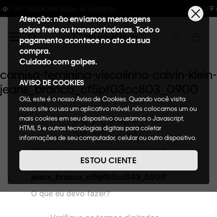
s compras
10%OFF na primeira compra : WE
Atenção: não enviamos mensagens
sobre frete ou transportadoras. Todo o
pagamento acontece no ato da sua
compra.
Cuidado com golpes.
camisa-feminina-viscolinho-calvin-klein-
AVISO DE COOKIES
jeans_branco_cf5pf03cc803_0900
Olá, este é o nosso Aviso de Cookies. Quando você visita
nosso site ou usa um aplicativo móvel, nós colocamos um ou
OOPS!
mais cookies em seu dispositivo ou usamos o Javascript,
HTML 5 e outras tecnologias digitais para coletar
informações de seu computador, celular ou outro dispositivo.
Esta informação pode conter dados pessoais. Nesta política
Não encontramos nenhum resultado
de cookies, informaremos quais cookies usaremos e quais
para "
camisa-feminina-viscolinho-
ESTOU CIENTE
suas funções. A forma como processamos os dados
calvin-klein-
pessoais que obtemos de seu dispositivo é descrita em
jeans_branco_cf5pf03cc803_0900
"
nosso Aviso de Privacidade. Quando você visita nosso site,
O que eu devo fazer?
consideraremos isso como sua solicitação específica para
fornecer a você toda a funcionalidade do site, incluindo,
entre outros, a capacidade de comprar um item em nossa