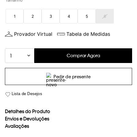
Tamanho
loja virtual. Para maiores informações sobre o nosso aviso de
Cookies acesse o link.
1
2
3
4
5
6
Provador Virtual
Tabela de Medidas
Comprar Agora
1
Pedir de presente
Detalhes do Produto
Envios e Devoluções
Avaliações