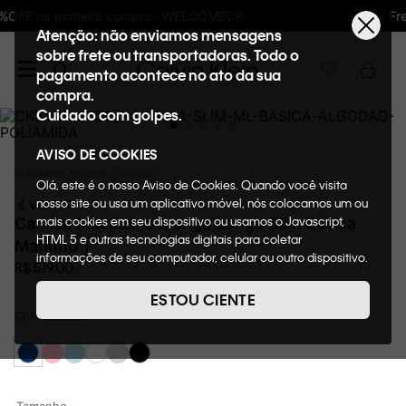
Frete GRÁTIS nas compras acima de R$600
Atenção: não enviamos mensagens
sobre frete ou transportadoras. Todo o
pagamento acontece no ato da sua
compra.
Cuidado com golpes.
AVISO DE COOKIES
Masculino
Roupas
Camisas
Olá, este é o nosso Aviso de Cookies. Quando você visita
nosso site ou usa um aplicativo móvel, nós colocamos um ou
VOLTAR
mais cookies em seu dispositivo ou usamos o Javascript,
Camisa Masculina Manga Longa Slim Básica
HTML 5 e outras tecnologias digitais para coletar
Marinho 1
informações de seu computador, celular ou outro dispositivo.
R$
519
,
00
Esta informação pode conter dados pessoais. Nesta política
de cookies, informaremos quais cookies usaremos e quais
ESTOU CIENTE
suas funções. A forma como processamos os dados
Cor
Marinho
pessoais que obtemos de seu dispositivo é descrita em
nosso Aviso de Privacidade. Quando você visita nosso site,
consideraremos isso como sua solicitação específica para
fornecer a você toda a funcionalidade do site, incluindo,
entre outros, a capacidade de comprar um item em nossa