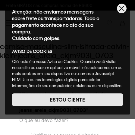
 acima de R$600
Ganhe 10% de GIFTBACK em
Atenção: não enviamos mensagens
sobre frete ou transportadoras. Todo o
pagamento acontece no ato da sua
compra.
Cuidado com golpes.
camisa-masculina-slim-lsitrada-calvin-
AVISO DE COOKIES
klein-jeans_areia_ckjm903i_0703
Olá, este é o nosso Aviso de Cookies. Quando você visita
nosso site ou usa um aplicativo móvel, nós colocamos um ou
OOPS!
mais cookies em seu dispositivo ou usamos o Javascript,
HTML 5 e outras tecnologias digitais para coletar
informações de seu computador, celular ou outro dispositivo.
Esta informação pode conter dados pessoais. Nesta política
Não encontramos nenhum resultado
de cookies, informaremos quais cookies usaremos e quais
para "
camisa-masculina-slim-lsitrada-
ESTOU CIENTE
suas funções. A forma como processamos os dados
calvin-klein-
pessoais que obtemos de seu dispositivo é descrita em
jeans_areia_ckjm903i_0703
"
nosso Aviso de Privacidade. Quando você visita nosso site,
O que eu devo fazer?
consideraremos isso como sua solicitação específica para
fornecer a você toda a funcionalidade do site, incluindo,
entre outros, a capacidade de comprar um item em nossa