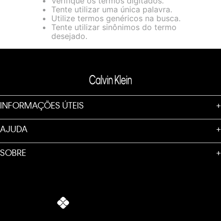
Verifique os termos digitados.
loja virtual. Para maiores informações sobre o nosso aviso de
Tente utilizar uma única palavra.
Cookies acesse o link.
Utilize termos genéricos na busca.
Tente utilizar sinônimos do termo
desejado.
INFORMAÇÕES ÚTEIS
+
AJUDA
+
SOBRE
+