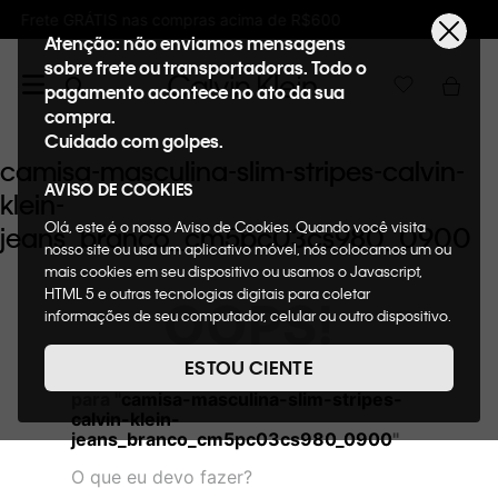
 acima de R$600
Ganhe 10% de GIFTBACK em
Atenção: não enviamos mensagens
sobre frete ou transportadoras. Todo o
pagamento acontece no ato da sua
compra.
Cuidado com golpes.
camisa-masculina-slim-stripes-calvin-
AVISO DE COOKIES
klein-
Olá, este é o nosso Aviso de Cookies. Quando você visita
jeans_branco_cm5pc03cs980_0900
nosso site ou usa um aplicativo móvel, nós colocamos um ou
mais cookies em seu dispositivo ou usamos o Javascript,
HTML 5 e outras tecnologias digitais para coletar
OOPS!
informações de seu computador, celular ou outro dispositivo.
Esta informação pode conter dados pessoais. Nesta política
de cookies, informaremos quais cookies usaremos e quais
ESTOU CIENTE
Não encontramos nenhum resultado
suas funções. A forma como processamos os dados
para "
camisa-masculina-slim-stripes-
pessoais que obtemos de seu dispositivo é descrita em
calvin-klein-
nosso Aviso de Privacidade. Quando você visita nosso site,
jeans_branco_cm5pc03cs980_0900
"
consideraremos isso como sua solicitação específica para
fornecer a você toda a funcionalidade do site, incluindo,
O que eu devo fazer?
entre outros, a capacidade de comprar um item em nossa