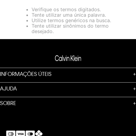
loja virtual. Para maiores informações sobre o nosso aviso de
Verifique os termos digitados.
Cookies acesse o link.
Tente utilizar uma única palavra.
Utilize termos genéricos na busca.
Tente utilizar sinônimos do termo
desejado.
INFORMAÇÕES ÚTEIS
+
AJUDA
+
SOBRE
+