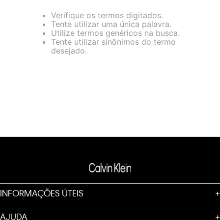
loja virtual. Para maiores informações sobre o nosso aviso de
Verifique os termos digitados.
Cookies acesse o link.
Tente utilizar uma única palavra.
Utilize termos genéricos na busca.
Tente utilizar sinônimos do termo
desejado.
INFORMAÇÕES ÚTEIS
+
AJUDA
+