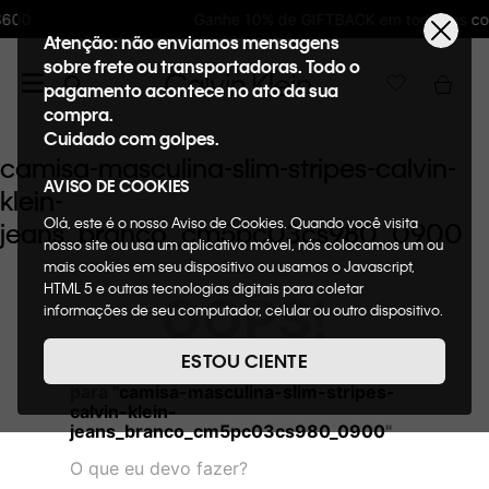
Ganhe 10% de GIFTBACK em todas as compras
Atenção: não enviamos mensagens
sobre frete ou transportadoras. Todo o
pagamento acontece no ato da sua
compra.
Cuidado com golpes.
camisa-masculina-slim-stripes-calvin-
AVISO DE COOKIES
klein-
Olá, este é o nosso Aviso de Cookies. Quando você visita
jeans_branco_cm5pc03cs980_0900
nosso site ou usa um aplicativo móvel, nós colocamos um ou
mais cookies em seu dispositivo ou usamos o Javascript,
HTML 5 e outras tecnologias digitais para coletar
OOPS!
informações de seu computador, celular ou outro dispositivo.
Esta informação pode conter dados pessoais. Nesta política
de cookies, informaremos quais cookies usaremos e quais
ESTOU CIENTE
Não encontramos nenhum resultado
suas funções. A forma como processamos os dados
para "
camisa-masculina-slim-stripes-
pessoais que obtemos de seu dispositivo é descrita em
calvin-klein-
nosso Aviso de Privacidade. Quando você visita nosso site,
jeans_branco_cm5pc03cs980_0900
"
consideraremos isso como sua solicitação específica para
fornecer a você toda a funcionalidade do site, incluindo,
O que eu devo fazer?
entre outros, a capacidade de comprar um item em nossa