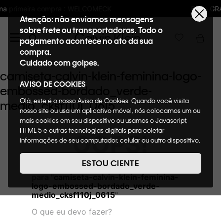
LCOMECK
Frete GRÁTIS nas compras acima 
Atenção: não enviamos mensagens
sobre frete ou transportadoras. Todo o
pagamento acontece no ato da sua
compra.
Cuidado com golpes.
camiseta-calvin-klein-feminina-logo-
AVISO DE COOKIES
embossed-bordado_verde-
Olá, este é o nosso Aviso de Cookies. Quando você visita
medio_cksf110j_0615
nosso site ou usa um aplicativo móvel, nós colocamos um ou
mais cookies em seu dispositivo ou usamos o Javascript,
HTML 5 e outras tecnologias digitais para coletar
OOPS!
informações de seu computador, celular ou outro dispositivo.
Esta informação pode conter dados pessoais. Nesta política
de cookies, informaremos quais cookies usaremos e quais
ESTOU CIENTE
Não encontramos nenhum resultado
suas funções. A forma como processamos os dados
para "
camiseta-calvin-klein-feminina-
pessoais que obtemos de seu dispositivo é descrita em
logo-embossed-bordado_verde-
nosso Aviso de Privacidade. Quando você visita nosso site,
medio_cksf110j_0615
"
consideraremos isso como sua solicitação específica para
fornecer a você toda a funcionalidade do site, incluindo,
O que eu devo fazer?
entre outros, a capacidade de comprar um item em nossa