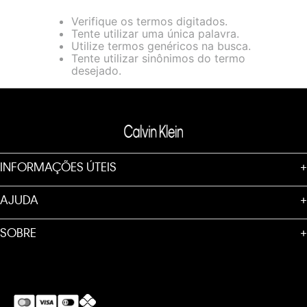
loja virtual. Para maiores informações sobre o nosso aviso de
Verifique os termos digitados.
Cookies acesse o link.
Tente utilizar uma única palavra.
Utilize termos genéricos na busca.
Tente utilizar sinônimos do termo
desejado.
INFORMAÇÕES ÚTEIS
+
AJUDA
+
SOBRE
+