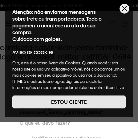
ma de R$600
Ganhe 10% de GIFTBACK em toda
Atenção: não enviamos mensagens
sobre frete ou transportadoras. Todo o
pagamento acontece no ato da sua
compra.
Cuidado com golpes.
camiseta-calvin-klein-jeans-feminino-
AVISO DE COOKIES
logo-embossed_militar_ckjf106j_0684
Olá, este é o nosso Aviso de Cookies. Quando você visita
nosso site ou usa um aplicativo móvel, nós colocamos um ou
OOPS!
mais cookies em seu dispositivo ou usamos o Javascript,
HTML 5 e outras tecnologias digitais para coletar
informações de seu computador, celular ou outro dispositivo.
Esta informação pode conter dados pessoais. Nesta política
Não encontramos nenhum resultado
de cookies, informaremos quais cookies usaremos e quais
para "
camiseta-calvin-klein-jeans-
ESTOU CIENTE
suas funções. A forma como processamos os dados
feminino-logo-
pessoais que obtemos de seu dispositivo é descrita em
embossed_militar_ckjf106j_0684
"
nosso Aviso de Privacidade. Quando você visita nosso site,
O que eu devo fazer?
consideraremos isso como sua solicitação específica para
fornecer a você toda a funcionalidade do site, incluindo,
entre outros, a capacidade de comprar um item em nossa