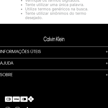
Verifique os termos digitados.
loja virtual. Para maiores informações sobre o nosso aviso de
Tente utilizar uma única palavra.
Cookies acesse o link.
Utilize termos genéricos na busca.
Tente utilizar sinônimos do termo
desejado.
INFORMAÇÕES ÚTEIS
+
AJUDA
+
SOBRE
+