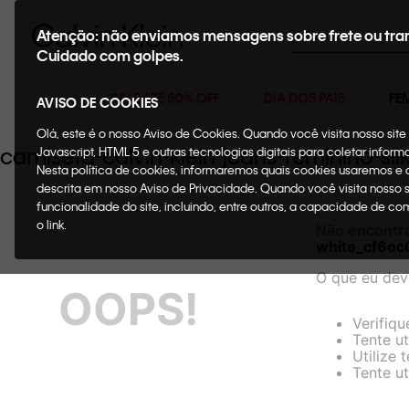
Buscar
Atenção: não enviamos mensagens sobre frete ou tra
Cuidado com golpes.
SALE ATÉ 50% OFF
DIA DOS PAIS
FE
AVISO DE COOKIES
Olá, este é o nosso Aviso de Cookies. Quando você visita nosso si
camiseta-calvin-klein-jeans-feminino-si
Javascript, HTML 5 e outras tecnologias digitais para coletar infor
Nesta política de cookies, informaremos quais cookies usaremos e
descrita em nosso Aviso de Privacidade. Quando você visita nosso 
funcionalidade do site, incluindo, entre outros, a capacidade de c
o link.
Não encontr
white_cf6oc
O que eu dev
OOPS!
Verifiqu
Tente ut
Utilize 
Tente ut