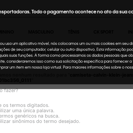
nsportadoras. Todo o pagamento acontece no ato da sua c
MININO
MASCULINO
TÊNIS
CK SPORT
IN
te ou usa um aplicativo móvel, nós colocamos um ou mais cookies em seu d
lk-riscas_off-white_cf6oc01bc356_0111
mações de seu computador, celular ou outro dispositivo. Esta informação p
 quais suas funções. A forma como processamos os dados pessoais que ob
site, consideraremos isso como sua solicitação específica para fornecer a
omprar um item em nossa loja virtual. Para maiores informações sobre o no
amos nenhum resultado para "
camiseta-calvin-klein-jean
01bc356_0111
"
o fazer?
e os termos digitados.
ilizar uma única palavra.
termos genéricos na busca.
ilizar sinônimos do termo desejado.