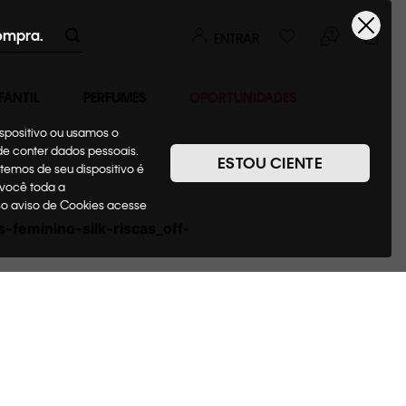
ompra.
ENTRAR
FANTIL
PERFUMES
OPORTUNIDADES
ispositivo ou usamos o
ode conter dados pessoais.
ESTOU CIENTE
temos de seu dispositivo é
 você toda a
sso aviso de Cookies acesse
s-feminino-silk-riscas_off-