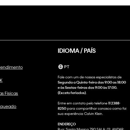
IDIOMA / PAÍS
Atendimento
PT
Fale com um de nossos especialistas de
CK
Segunda a Quinta-feira das 9:00 as 18:00
e às Sextas-feiras das 9:00 às 17:00.
as Físicas
(Exceto feriados)
.
Entre em contato pelo telefone
11 2388-
nqueado
8250
para compartilhar conosco como foi
sua experiência Calvin Klein.
ENDEREÇO
Rua: Santa Monica 790 SALA: 01; ANDAR: