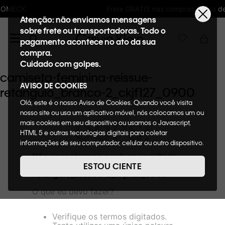
Frete GRÁTIS nas compras acima de R$600
Atenção: não enviamos mensagens
sobre frete ou transportadoras. Todo o
pagamento acontece no ato da sua
compra.
Cuidado com golpes.
camiseta-feminina-reissue-
AVISO DE COOKIES
retangulo_branco-2_ckjf127_0900
Olá, este é o nosso Aviso de Cookies. Quando você visita
nosso site ou usa um aplicativo móvel, nós colocamos um ou
OOPS!
mais cookies em seu dispositivo ou usamos o Javascript,
HTML 5 e outras tecnologias digitais para coletar
informações de seu computador, celular ou outro dispositivo.
Esta informação pode conter dados pessoais. Nesta política
Não encontramos nenhum resultado
de cookies, informaremos quais cookies usaremos e quais
para "
camiseta-feminina-reissue-
ESTOU CIENTE
suas funções. A forma como processamos os dados
retangulo_branco-2_ckjf127_0900
"
pessoais que obtemos de seu dispositivo é descrita em
O que eu devo fazer?
nosso Aviso de Privacidade. Quando você visita nosso site,
consideraremos isso como sua solicitação específica para
fornecer a você toda a funcionalidade do site, incluindo,
Verifique os termos digitados.
entre outros, a capacidade de comprar um item em nossa