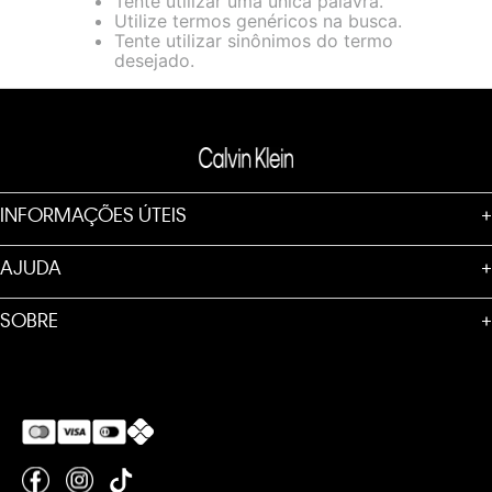
Tente utilizar uma única palavra.
loja virtual. Para maiores informações sobre o nosso aviso de
Utilize termos genéricos na busca.
Cookies acesse o link.
Tente utilizar sinônimos do termo
desejado.
INFORMAÇÕES ÚTEIS
+
AJUDA
+
SOBRE
+