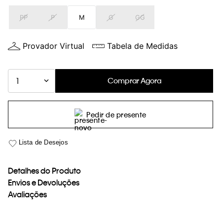
loja virtual. Para maiores informações sobre o nosso aviso de
PP
P
M
G
GG
Cookies acesse o link.
Provador Virtual
Tabela de Medidas
Comprar Agora
1
Pedir de presente
Detalhes do Produto
Envios e Devoluções
Avaliações