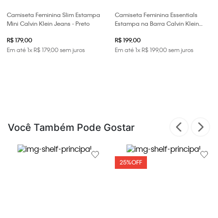
Camiseta Feminina Slim Estampa
Camiseta Feminina Essentials
Mini Calvin Klein Jeans - Preto
Estampa na Barra Calvin Klein
Jeans - Preto
R$ 179,00
R$ 199,00
Em até
1
x
R$
179
,
00
sem juros
Em até
1
x
R$
199
,
00
sem juros
Você Também Pode Gostar
25%
OFF