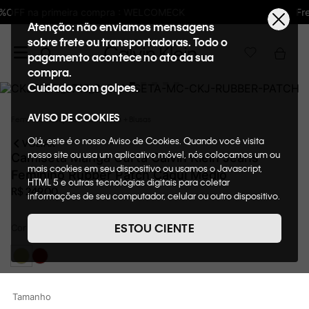
Frete GRÁTIS nas compras acima de R$600
Atenção: não enviamos mensagens
sobre frete ou transportadoras. Todo o
pagamento acontece no ato da sua
compra.
Cuidado com golpes.
AVISO DE COOKIES
Feminino
Roupas
Camisetas + Blusas
Olá, este é o nosso Aviso de Cookies. Quando você visita
VOLTAR
nosso site ou usa um aplicativo móvel, nós colocamos um ou
Camiseta Manga Curta Calvin Klein Jeans
mais cookies em seu dispositivo ou usamos o Javascript,
Feminino Rubber Patch Caqui Medio
HTML 5 e outras tecnologias digitais para coletar
R$
249
,
00
informações de seu computador, celular ou outro dispositivo.
Esta informação pode conter dados pessoais. Nesta política
de cookies, informaremos quais cookies usaremos e quais
ESTOU CIENTE
Cor
CAQUI MEDIO
suas funções. A forma como processamos os dados
pessoais que obtemos de seu dispositivo é descrita em
nosso Aviso de Privacidade. Quando você visita nosso site,
consideraremos isso como sua solicitação específica para
fornecer a você toda a funcionalidade do site, incluindo,
Tamanho
entre outros, a capacidade de comprar um item em nossa