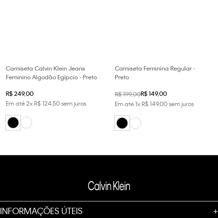
Camiseta Calvin Klein Jeans
Camiseta Feminina Regular -
Feminino Algodão Egípcio - Preto
Preto
R$
249
,
00
R$
149
,
00
R$
199
,
00
Em até
2
x
R$
124
,
50
sem juros
Em até
1
x
R$
149
,
00
sem juros
INFORMAÇÕES ÚTEIS
+