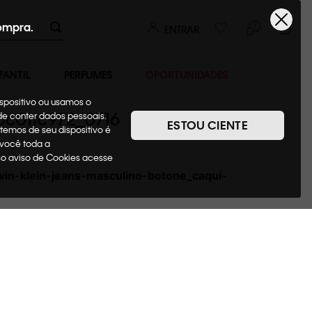
ompra.
ENTRAR
FANTIL
PERFUMES
OPORTUNIDADES
ispositivo ou usamos o
oc01tc972_0716
ode conter dados pessoais.
ESTOU CIENTE
temos de seu dispositivo é
 você toda a
sso aviso de Cookies acesse
vin-klein-jeans-masculino-botone_caqui-