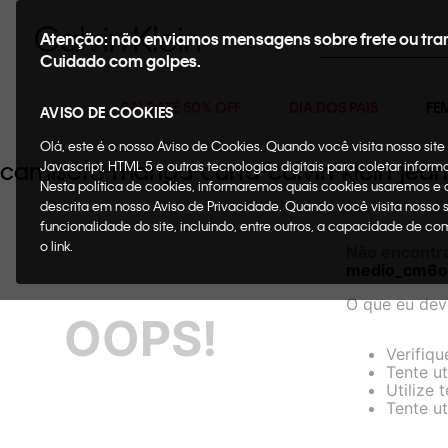
Buscar
Atenção: não enviamos mensagens sobre frete ou tra
Cuidado com golpes.
SALE ATÉ 50% OFF
DIA DOS PAIS
FE
AVISO DE COOKIES
Olá, este é o nosso Aviso de Cookies. Quando você visita nosso si
camiseta-manga-curta-calvin-klein-je
Javascript, HTML 5 e outras tecnologias digitais para coletar infor
Nesta política de cookies, informaremos quais cookies usaremos e
descrita em nosso Aviso de Privacidade. Quando você visita nosso 
funcionalidade do site, incluindo, entre outros, a capacidade de c
o link.
Não encontr
medio_cm6o
O que eu dev
OOPS!
Verifiqu
Tente ut
Utilize 
Tente ut