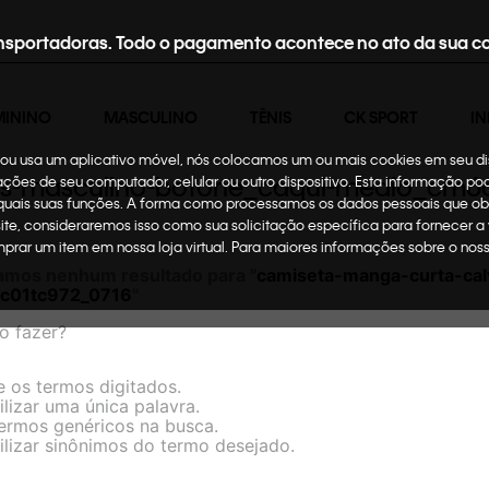
nsportadoras. Todo o pagamento acontece no ato da sua c
MININO
MASCULINO
TÊNIS
CK SPORT
IN
te ou usa um aplicativo móvel, nós colocamos um ou mais cookies em seu d
ans-masculino-botone_caqui-medio_cm6
mações de seu computador, celular ou outro dispositivo. Esta informação p
 quais suas funções. A forma como processamos os dados pessoais que ob
site, consideraremos isso como sua solicitação específica para fornecer a
omprar um item em nossa loja virtual. Para maiores informações sobre o no
amos nenhum resultado para "
camiseta-manga-curta-cal
c01tc972_0716
"
o fazer?
e os termos digitados.
ilizar uma única palavra.
termos genéricos na busca.
ilizar sinônimos do termo desejado.