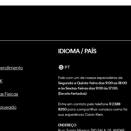
IDIOMA / PAÍS
Atendimento
PT
Fale com um de nossos especialistas de
CK
Segunda a Quinta-feira das 9:00 as 18:00
e às Sextas-feiras das 9:00 às 17:00.
as Físicas
(Exceto feriados)
.
Entre em contato pelo telefone
11 2388-
nqueado
8250
para compartilhar conosco como foi
sua experiência Calvin Klein.
ENDEREÇO
Rua: Santa Monica 790 SALA: 01; ANDAR: