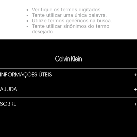
loja virtual. Para maiores informações sobre o nosso aviso de
Verifique os termos digitados.
Cookies acesse o link.
Tente utilizar uma única palavra.
Utilize termos genéricos na busca.
Tente utilizar sinônimos do termo
desejado.
INFORMAÇÕES ÚTEIS
+
AJUDA
+
SOBRE
+