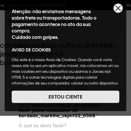
LCOMECK
Frete GRÁTIS nas compras acima 
Atenção: não enviamos mensagens
sobre frete ou transportadoras. Todo o
pagamento acontece no ato da sua
compra.
Cuidado com golpes.
camiseta-manga-curta-calvin-klein-
AVISO DE COOKIES
jeans-masculino-ck-
Olá, este é o nosso Aviso de Cookies. Quando você visita
bordado_marinho_ckjm122_0598
nosso site ou usa um aplicativo móvel, nós colocamos um ou
mais cookies em seu dispositivo ou usamos o Javascript,
HTML 5 e outras tecnologias digitais para coletar
OOPS!
informações de seu computador, celular ou outro dispositivo.
Esta informação pode conter dados pessoais. Nesta política
de cookies, informaremos quais cookies usaremos e quais
ESTOU CIENTE
Não encontramos nenhum resultado
suas funções. A forma como processamos os dados
para "
camiseta-manga-curta-calvin-
pessoais que obtemos de seu dispositivo é descrita em
klein-jeans-masculino-ck-
nosso Aviso de Privacidade. Quando você visita nosso site,
bordado_marinho_ckjm122_0598
"
consideraremos isso como sua solicitação específica para
fornecer a você toda a funcionalidade do site, incluindo,
O que eu devo fazer?
entre outros, a capacidade de comprar um item em nossa