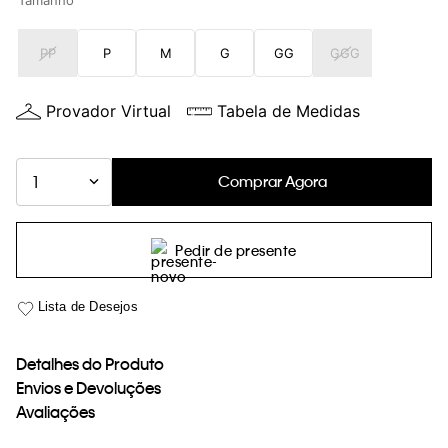
Tamanho
loja virtual. Para maiores informações sobre o nosso aviso de
Cookies acesse o link.
PP
P
M
G
GG
GGG
Provador Virtual
Tabela de Medidas
Comprar Agora
1
Pedir de presente
Detalhes do Produto
Envios e Devoluções
Avaliações