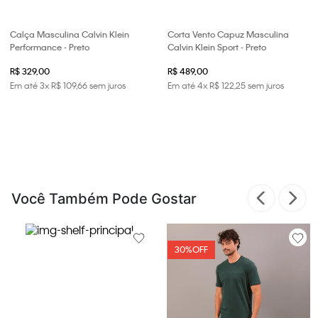
Calça Masculina Calvin Klein
Corta Vento Capuz Masculina
Performance - Preto
Calvin Klein Sport - Preto
R$ 329,00
R$ 489,00
Em até
3
x
R$
109
,
66
sem juros
Em até
4
x
R$
122
,
25
sem juros
Você Também Pode Gostar
30%
OFF