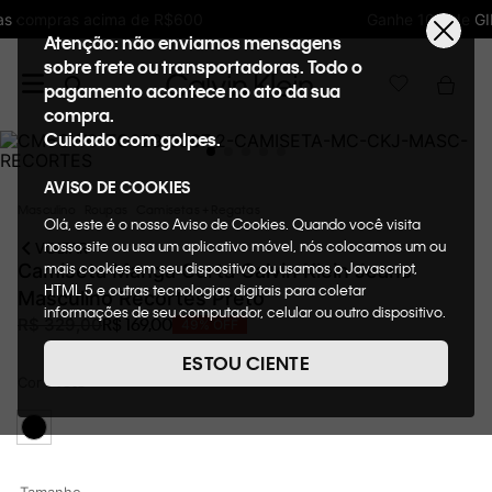
Ganhe 10% de GIFTBACK em todas as compras
Atenção: não enviamos mensagens
sobre frete ou transportadoras. Todo o
pagamento acontece no ato da sua
compra.
Cuidado com golpes.
AVISO DE COOKIES
Masculino
Roupas
Camisetas + Regatas
Olá, este é o nosso Aviso de Cookies. Quando você visita
nosso site ou usa um aplicativo móvel, nós colocamos um ou
VOLTAR
mais cookies em seu dispositivo ou usamos o Javascript,
Camiseta Manga Curta Calvin Klein Jeans
HTML 5 e outras tecnologias digitais para coletar
Masculino Recortes Preto
informações de seu computador, celular ou outro dispositivo.
R$
169
,
00
R$
329
,
00
49%
OFF
Esta informação pode conter dados pessoais. Nesta política
de cookies, informaremos quais cookies usaremos e quais
ESTOU CIENTE
suas funções. A forma como processamos os dados
Cor
Preto
pessoais que obtemos de seu dispositivo é descrita em
nosso Aviso de Privacidade. Quando você visita nosso site,
consideraremos isso como sua solicitação específica para
fornecer a você toda a funcionalidade do site, incluindo,
entre outros, a capacidade de comprar um item em nossa