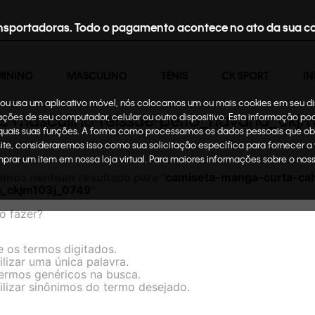
nsportadoras. Todo o pagamento acontece no ato da sua c
MININO
MASCULINO
TÊNIS
CK SPORT
IN
te ou usa um aplicativo móvel, nós colocamos um ou mais cookies em seu d
ns-masculino-reissue-peito_havana_ckj
mações de seu computador, celular ou outro dispositivo. Esta informação p
 quais suas funções. A forma como processamos os dados pessoais que ob
site, consideraremos isso como sua solicitação específica para fornecer a
omprar um item em nossa loja virtual. Para maiores informações sobre o no
amos nenhum resultado para "
camiseta-manga-curta-calv
a_ckjm103j_0749
"
o fazer?
e os termos digitados.
ilizar uma única palavra.
termos genéricos na busca.
ilizar sinônimos do termo desejado.