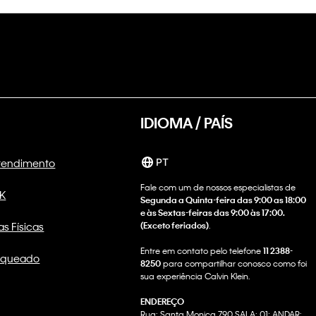
IDIOMA / PAÍS
Atendimento
PT
Fale com um de nossos especialistas de
CK
Segunda a Quinta-feira das 9:00 as 18:00
e às Sextas-feiras das 9:00 às 17:00.
as Físicas
(Exceto feriados)
.
Entre em contato pelo telefone
11 2388-
nqueado
8250
para compartilhar conosco como foi
sua experiência Calvin Klein.
ENDEREÇO
Rua: Santa Monica 790 SALA: 01; ANDAR: