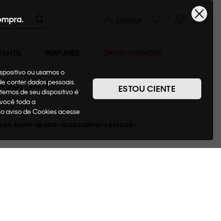
ompra.
ENTRAR
FANTIL
PERFUMES
OPORTUNIDADES
ispositivo ou usamos o
m103j_0749
ode conter dados pessoais.
ESTOU CIENTE
temos de seu dispositivo é
 você toda a
sso aviso de Cookies acesse
in-klein-jeans-masculino-reissue-