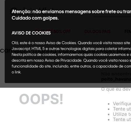
Buscar
Atenção: não enviamos mensagens sobre frete ou tra
Cuidado com golpes.
SALE ATÉ 50% OFF
DIA DOS PAIS
FE
AVISO DE COOKIES
Olá, este é o nosso Aviso de Cookies. Quando você visita nosso si
camiseta-manga-curta-calvin-klein-jea
Javascript, HTML 5 e outras tecnologias digitais para coletar infor
Nesta política de cookies, informaremos quais cookies usaremos e
descrita em nosso Aviso de Privacidade. Quando você visita nosso 
funcionalidade do site, incluindo, entre outros, a capacidade de c
o link.
Não encontr
peito_havan
O que eu dev
OOPS!
Verifiqu
Tente ut
Utilize 
Tente ut