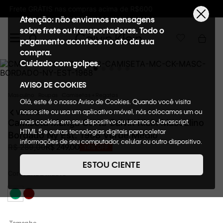
00
Ganhe 10% de GIFTBACK em todas as comp
Atenção: não enviamos mensagens
sobre frete ou transportadoras. Todo o
pagamento acontece no ato da sua
compra.
Cuidado com golpes.
AVISO DE COOKIES
Masculino
Roupas
Camisetas + Regatas
Olá, este é o nosso Aviso de Cookies. Quando você visita
nosso site ou usa um aplicativo móvel, nós colocamos um ou
VOLTAR
mais cookies em seu dispositivo ou usamos o Javascript,
Camiseta Manga Curta Calvin Klein Masculino
HTML 5 e outras tecnologias digitais para coletar
Bordado Ny Est. 1968 Verde Médio
informações de seu computador, celular ou outro dispositivo.
R$
249
,
00
R$
289
,
00
14%
OFF
Esta informação pode conter dados pessoais. Nesta política
de cookies, informaremos quais cookies usaremos e quais
ESTOU CIENTE
suas funções. A forma como processamos os dados
Cor
VERDE MÉDIO
pessoais que obtemos de seu dispositivo é descrita em
nosso Aviso de Privacidade. Quando você visita nosso site,
consideraremos isso como sua solicitação específica para
fornecer a você toda a funcionalidade do site, incluindo,
entre outros, a capacidade de comprar um item em nossa