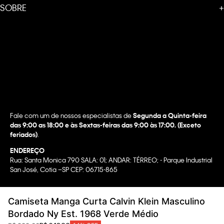
SOBRE
+
Fale com um de nossos especialistas de
Segunda a Quinta-feira
das 9:00 as 18:00 e às Sextas-feiras das 9:00 às 17:00. (Exceto
feriados)
.
ENDEREÇO
Rua: Santa Monica 790 SALA: 01; ANDAR: TÉRREO; - Parque Industrial
San José, Cotia –SP CEP: 06715-865
Copyright @2022 Calvin Klein. All rights reserved.
Camiseta Manga Curta Calvin Klein Masculino
WBR INDUSTRIA E COMERCIO DE VESTUARIO LTDA.
Bordado Ny Est. 1968 Verde Médio
CNPJ 07.296.319/0058-90