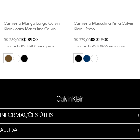
Camiseta Manga Longa Calvin
Camiseta Masculina Pima Calvin
Klein Jeans Masculino Calvin
Klein - Preto
Klein Bordado - Cafe
R$
189
,
00
R$
329
,
00
R$
269
,
00
R$
379
,
00
Em até
1
x
R$
189
,
00
sem juros
Em até
3
x
R$
109
,
66
sem juros
INFORMAÇÕES ÚTEIS
+
AJUDA
+