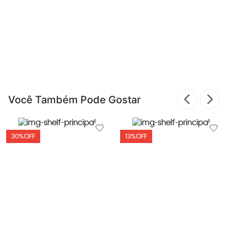
Você Também Pode Gostar
30%
OFF
13%
OFF