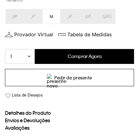
Tamanho
loja virtual. Para maiores informações sobre o nosso aviso de
Cookies acesse o link.
PP
P
M
G
GG
GGG
Provador Virtual
Tabela de Medidas
Comprar Agora
1
Pedir de presente
Detalhes do Produto
Envios e Devoluções
Avaliações