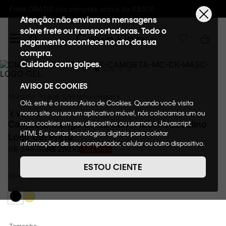
Ganhe 10% de GIFTBACK em todas as compras
Atenção: não enviamos mensagens
sobre frete ou transportadoras. Todo o
pagamento acontece no ato da sua
compra.
Cuidado com golpes.
AVISO DE COOKIES
Masculino
Roupas
Camisetas + Regatas
Olá, este é o nosso Aviso de Cookies. Quando você visita
nosso site ou usa um aplicativo móvel, nós colocamos um ou
VOLTAR
mais cookies em seu dispositivo ou usamos o Javascript,
Camiseta Manga Curta Calvin Klein Masculino
HTML 5 e outras tecnologias digitais para coletar
Logo Gel Preto
informações de seu computador, celular ou outro dispositivo.
R$
219
,
00
R$
249
,
00
12%
OFF
Esta informação pode conter dados pessoais. Nesta política
de cookies, informaremos quais cookies usaremos e quais
ESTOU CIENTE
suas funções. A forma como processamos os dados
Cor
Preto
pessoais que obtemos de seu dispositivo é descrita em
nosso Aviso de Privacidade. Quando você visita nosso site,
consideraremos isso como sua solicitação específica para
fornecer a você toda a funcionalidade do site, incluindo,
entre outros, a capacidade de comprar um item em nossa