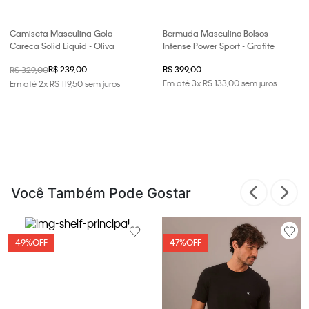
Camiseta Masculina Gola
Bermuda Masculino Bolsos
Careca Solid Liquid - Oliva
Intense Power Sport - Grafite
R$ 239,00
R$ 399,00
R$ 329,00
Em até
3
x
R$
133
,
00
sem juros
Em até
2
x
R$
119
,
50
sem juros
Você Também Pode Gostar
49%
OFF
47%
OFF