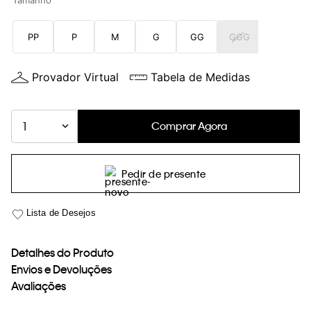
Tamanho
loja virtual. Para maiores informações sobre o nosso aviso de
Cookies acesse o link.
PP
P
M
G
GG
GGG
Provador Virtual
Tabela de Medidas
Comprar Agora
1
Pedir de presente
Detalhes do Produto
Envios e Devoluções
Avaliações