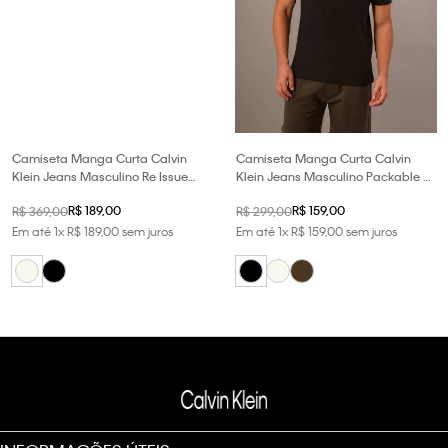
Camiseta Manga Curta Calvin
Camiseta Manga Curta Calvin
Klein Jeans Masculino Re Issue
Klein Jeans Masculino Packable -
Bordado - Off White
Preto
R$
189
,
00
R$
159
,
00
R$
369
,
00
R$
299
,
00
Em até
1
x
R$
189
,
00
sem juros
Em até
1
x
R$
159
,
00
sem juros