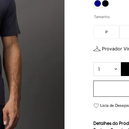
Tamanho
P
Provador Vir
1
Detalhes do Pro