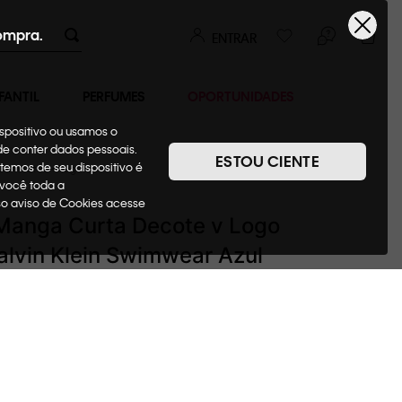
ompra.
ENTRAR
FANTIL
PERFUMES
OPORTUNIDADES
ispositivo ou usamos o
ode conter dados pessoais.
ESTOU CIENTE
temos de seu dispositivo é
Camisetas + Regatas
 você toda a
sso aviso de Cookies acesse
Manga Curta Decote v Logo
alvin Klein Swimwear Azul