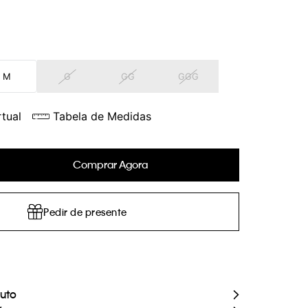
M
G
GG
GGG
tual
Tabela de Medidas
Comprar Agora
Pedir de presente
duto