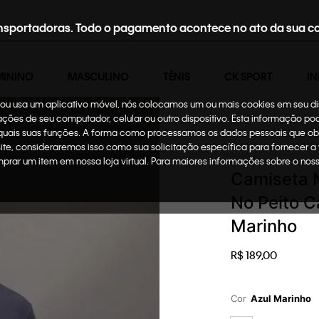
nsportadoras. Todo o pagamento acontece no ato da sua c
MININO
MASCULINO
TÊNIS
CK SPORT
IN
te ou usa um aplicativo móvel, nós colocamos um ou mais cookies em seu d
mações de seu computador, celular ou outro dispositivo. Esta informação p
 quais suas funções. A forma como processamos os dados pessoais que ob
Masculino
Roupas
site, consideraremos isso como sua solicitação específica para fornecer a
omprar um item em nossa loja virtual. Para maiores informações sobre o no
Camiseta 
No Peito C
Marinho
R$
189
,
00
Cor
Azul Marinho