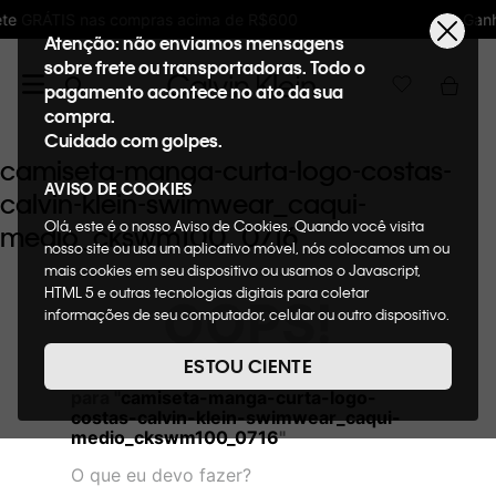
ma de R$600
Ganhe 10% de GIFTBACK em toda
Atenção: não enviamos mensagens
sobre frete ou transportadoras. Todo o
pagamento acontece no ato da sua
compra.
Cuidado com golpes.
camiseta-manga-curta-logo-costas-
AVISO DE COOKIES
calvin-klein-swimwear_caqui-
Olá, este é o nosso Aviso de Cookies. Quando você visita
medio_ckswm100_0716
nosso site ou usa um aplicativo móvel, nós colocamos um ou
mais cookies em seu dispositivo ou usamos o Javascript,
HTML 5 e outras tecnologias digitais para coletar
OOPS!
informações de seu computador, celular ou outro dispositivo.
Esta informação pode conter dados pessoais. Nesta política
de cookies, informaremos quais cookies usaremos e quais
ESTOU CIENTE
Não encontramos nenhum resultado
suas funções. A forma como processamos os dados
para "
camiseta-manga-curta-logo-
pessoais que obtemos de seu dispositivo é descrita em
costas-calvin-klein-swimwear_caqui-
nosso Aviso de Privacidade. Quando você visita nosso site,
medio_ckswm100_0716
"
consideraremos isso como sua solicitação específica para
fornecer a você toda a funcionalidade do site, incluindo,
O que eu devo fazer?
entre outros, a capacidade de comprar um item em nossa