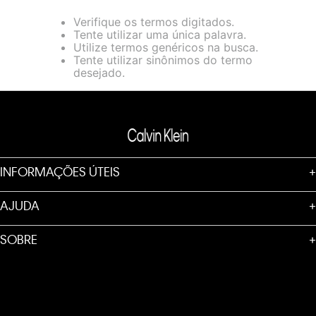
loja virtual. Para maiores informações sobre o nosso aviso de
Verifique os termos digitados.
Cookies acesse o link.
Tente utilizar uma única palavra.
Utilize termos genéricos na busca.
Tente utilizar sinônimos do termo
desejado.
INFORMAÇÕES ÚTEIS
+
AJUDA
+
SOBRE
+