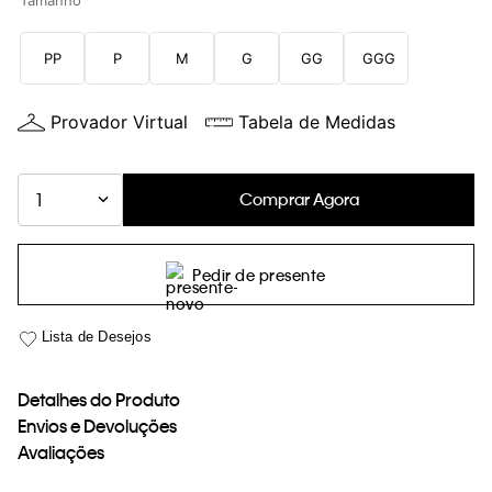
Tamanho
loja virtual. Para maiores informações sobre o nosso aviso de
Cookies acesse o link.
PP
P
M
G
GG
GGG
Provador Virtual
Tabela de Medidas
Comprar Agora
1
Pedir de presente
Detalhes do Produto
Envios e Devoluções
Avaliações