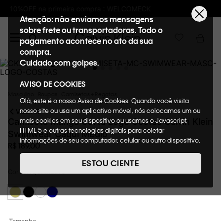
Frete GRÁTIS nas compras acima de R$600
Atenção: não enviamos mensagens
sobre frete ou transportadoras. Todo o
pagamento acontece no ato da sua
compra.
Cuidado com golpes.
AVISO DE COOKIES
Masculino
Roupas
Camisetas + Regatas
Olá, este é o nosso Aviso de Cookies. Quando você visita
nosso site ou usa um aplicativo móvel, nós colocamos um ou
VOLTAR
mais cookies em seu dispositivo ou usamos o Javascript,
Camiseta Manga Curta Logo Costas Calvin Klein
HTML 5 e outras tecnologias digitais para coletar
Swimwear Caqui Medio
informações de seu computador, celular ou outro dispositivo.
R$
189
,
00
Esta informação pode conter dados pessoais. Nesta política
de cookies, informaremos quais cookies usaremos e quais
ESTOU CIENTE
suas funções. A forma como processamos os dados
Cor
CAQUI MEDIO
pessoais que obtemos de seu dispositivo é descrita em
nosso Aviso de Privacidade. Quando você visita nosso site,
consideraremos isso como sua solicitação específica para
fornecer a você toda a funcionalidade do site, incluindo,
entre outros, a capacidade de comprar um item em nossa