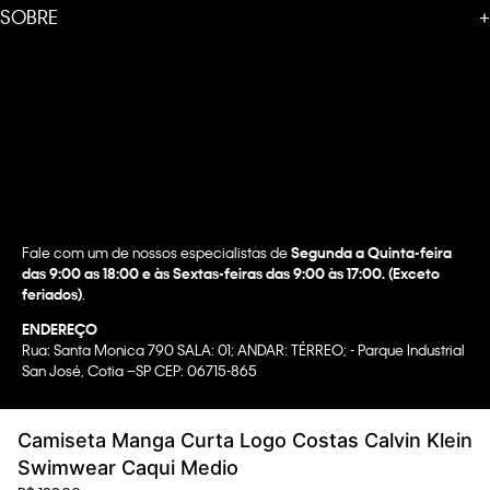
SOBRE
+
Fale com um de nossos especialistas de
Segunda a Quinta-feira
das 9:00 as 18:00 e às Sextas-feiras das 9:00 às 17:00. (Exceto
feriados)
.
ENDEREÇO
Rua: Santa Monica 790 SALA: 01; ANDAR: TÉRREO; - Parque Industrial
San José, Cotia –SP CEP: 06715-865
Copyright @2022 Calvin Klein. All rights reserved.
Camiseta Manga Curta Logo Costas Calvin Klein
WBR INDUSTRIA E COMERCIO DE VESTUARIO LTDA.
Swimwear Caqui Medio
CNPJ 07.296.319/0058-90