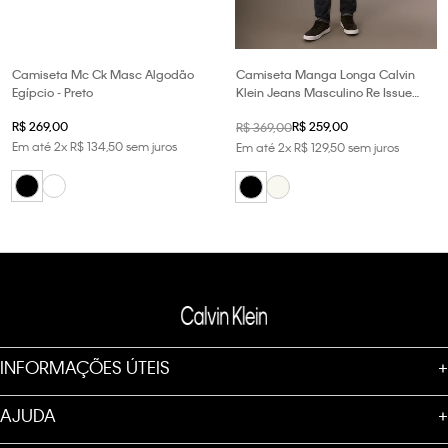
Camiseta Mc Ck Masc Algodão
Camiseta Manga Longa Calvin
Egípcio - Preto
Klein Jeans Masculino Re Issue
Bordado - Preto
R$
269
,
00
R$
259
,
00
R$
369
,
00
Em até
2
x
R$
134
,
50
sem juros
Em até
2
x
R$
129
,
50
sem juros
INFORMAÇÕES ÚTEIS
+
AJUDA
+