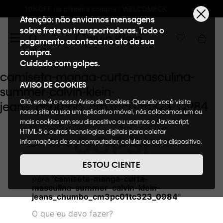
 compra : WELCOMECK
Frete GRÁTIS nas co
Atenção: não enviamos mensagens
sobre frete ou transportadoras. Todo o
pagamento acontece no ato da sua
compra.
Cuidado com golpes.
camiseta-manga-curta-masculina-
AVISO DE COOKIES
summer-calvin-klein-
Olá, este é o nosso Aviso de Cookies. Quando você visita
jeans_chumbo_cm3pc01tc323_0984
nosso site ou usa um aplicativo móvel, nós colocamos um ou
mais cookies em seu dispositivo ou usamos o Javascript,
HTML 5 e outras tecnologias digitais para coletar
OOPS!
informações de seu computador, celular ou outro dispositivo.
Esta informação pode conter dados pessoais. Nesta política
de cookies, informaremos quais cookies usaremos e quais
ESTOU CIENTE
Não encontramos nenhum resultado
suas funções. A forma como processamos os dados
para "
camiseta-manga-curta-
pessoais que obtemos de seu dispositivo é descrita em
masculina-summer-calvin-klein-
nosso Aviso de Privacidade. Quando você visita nosso site,
jeans_chumbo_cm3pc01tc323_0984
"
consideraremos isso como sua solicitação específica para
fornecer a você toda a funcionalidade do site, incluindo,
O que eu devo fazer?
entre outros, a capacidade de comprar um item em nossa