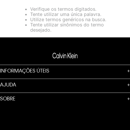
loja virtual. Para maiores informações sobre o nosso aviso de
Verifique os termos digitados.
Cookies acesse o link.
Tente utilizar uma única palavra.
Utilize termos genéricos na busca.
Tente utilizar sinônimos do termo
desejado.
INFORMAÇÕES ÚTEIS
+
AJUDA
+
SOBRE
+