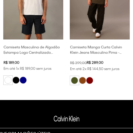
Camiseta Masculina de Algodão
Camiseta Manga Curta Calvin
Estampa Logo Centralizado
Klein Jeans Masculino Pima -
Calvin Klein Jeans - Branco
Militar
R$
189
,
00
R$
289
,
00
R$
399
,
00
Em até
1
x
R$
189
,
00
sem juros
Em até
2
x
R$
144
,
50
sem juros