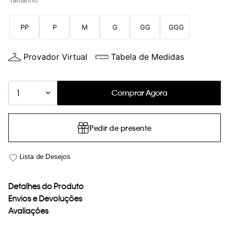
Tamanho
loja virtual. Para maiores informações sobre o nosso aviso de
Cookies acesse o link.
PP
P
M
G
GG
GGG
Provador Virtual
Tabela de Medidas
Comprar Agora
1
Pedir de presente
Detalhes do Produto
Envios e Devoluções
Avaliações