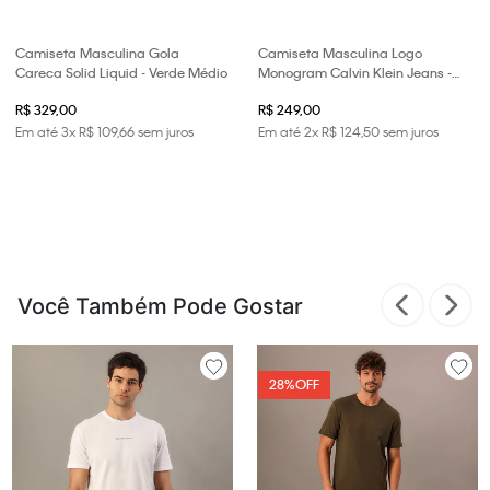
Camiseta Masculina Gola
Camiseta Masculina Logo
Careca Solid Liquid - Verde Médio
Monogram Calvin Klein Jeans -
Chumbo
R$ 329,00
R$ 249,00
Em até
3
x
R$
109
,
66
sem juros
Em até
2
x
R$
124
,
50
sem juros
Você Também Pode Gostar
28%
OFF