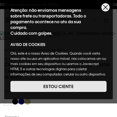
Ganhe 10% de GIFTBACK em todas as compras
Atenção: não enviamos mensagens
sobre frete ou transportadoras. Todo o
pagamento acontece no ato da sua
compra.
Cuidado com golpes.
AVISO DE COOKIES
Masculino
Roupas
Camisetas + Regatas
Olá, este é o nosso Aviso de Cookies. Quando você visita
nosso site ou usa um aplicativo móvel, nós colocamos um ou
VOLTAR
mais cookies em seu dispositivo ou usamos o Javascript,
Camiseta Manga Curta Swimwear Logo Costas
HTML 5 e outras tecnologias digitais para coletar
Calvin Klein Swimwear Branco
informações de seu computador, celular ou outro dispositivo.
R$
189
,
00
Esta informação pode conter dados pessoais. Nesta política
de cookies, informaremos quais cookies usaremos e quais
ESTOU CIENTE
suas funções. A forma como processamos os dados
Cor
Branco
pessoais que obtemos de seu dispositivo é descrita em
nosso Aviso de Privacidade. Quando você visita nosso site,
consideraremos isso como sua solicitação específica para
fornecer a você toda a funcionalidade do site, incluindo,
entre outros, a capacidade de comprar um item em nossa