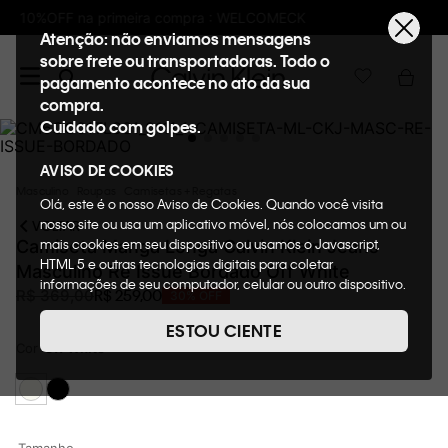
Frete GRÁTIS nas compras acima de R$600
Atenção: não enviamos mensagens
sobre frete ou transportadoras. Todo o
pagamento acontece no ato da sua
compra.
Cuidado com golpes.
AVISO DE COOKIES
Masculino
Roupas
Camisetas + Regatas
Olá, este é o nosso Aviso de Cookies. Quando você visita
nosso site ou usa um aplicativo móvel, nós colocamos um ou
VOLTAR
mais cookies em seu dispositivo ou usamos o Javascript,
Camiseta Manga Longa Calvin Klein Jeans
HTML 5 e outras tecnologias digitais para coletar
Masculino Re Issue Bordado Off White
informações de seu computador, celular ou outro dispositivo.
R$
259
,
00
R$
369
,
00
30%
OFF
Esta informação pode conter dados pessoais. Nesta política
de cookies, informaremos quais cookies usaremos e quais
ESTOU CIENTE
suas funções. A forma como processamos os dados
Cor
Off White
pessoais que obtemos de seu dispositivo é descrita em
nosso Aviso de Privacidade. Quando você visita nosso site,
consideraremos isso como sua solicitação específica para
fornecer a você toda a funcionalidade do site, incluindo,
entre outros, a capacidade de comprar um item em nossa