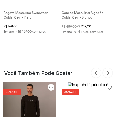
Regata Masculina Swimwear
Camisa Masculina Algodão
Calvin Klein - Preto
Calvin Klein - Branco
R$ 169,00
R$ 239,00
R$ 459,00
Em até
1
x
R$
169
,
00
sem juros
Em até
2
x
R$
119
,
50
sem juros
Você Também Pode Gostar
30%
OFF
30%
OFF