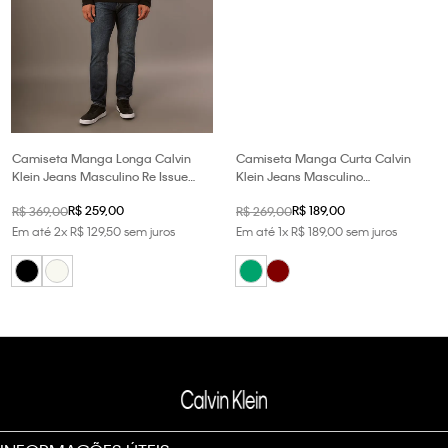
Camiseta Manga Longa Calvin
Camiseta Manga Curta Calvin
Klein Jeans Masculino Re Issue
Klein Jeans Masculino
Bordado - Preto
Embossed+bordado - Verde
R$
259
,
00
R$
189
,
00
R$
369
,
00
R$
269
,
00
Médio
Em até
2
x
R$
129
,
50
sem juros
Em até
1
x
R$
189
,
00
sem juros