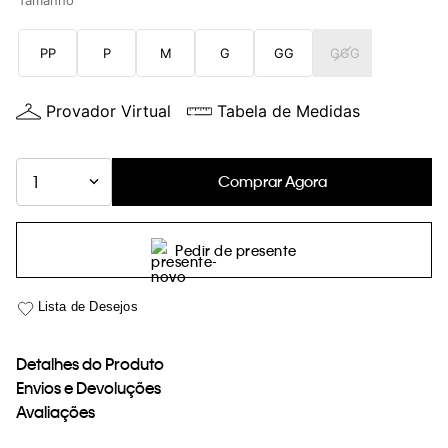
Tamanho
loja virtual. Para maiores informações sobre o nosso aviso de
Cookies acesse o link.
PP
P
M
G
GG
GGG
Provador Virtual
Tabela de Medidas
Comprar Agora
1
Pedir de presente
Detalhes do Produto
Envios e Devoluções
Avaliações