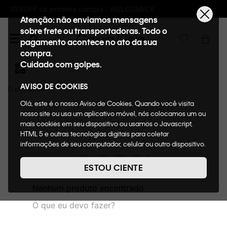
pra : WELCOMECK
Frete GRÁTIS nas compras
Atenção: não enviamos mensagens
sobre frete ou transportadoras. Todo o
pagamento acontece no ato da sua
compra.
Cuidado com golpes.
AVISO DE COOKIES
0
Olá, este é o nosso Aviso de Cookies. Quando você visita
nosso site ou usa um aplicativo móvel, nós colocamos um ou
mais cookies em seu dispositivo ou usamos o Javascript,
HTML 5 e outras tecnologias digitais para coletar
informações de seu computador, celular ou outro dispositivo.
OOPS!
Esta informação pode conter dados pessoais. Nesta política
de cookies, informaremos quais cookies usaremos e quais
ESTOU CIENTE
suas funções. A forma como processamos os dados
pessoais que obtemos de seu dispositivo é descrita em
Nenhum produto encontrado
nosso Aviso de Privacidade. Quando você visita nosso site,
O que eu devo fazer?
consideraremos isso como sua solicitação específica para
fornecer a você toda a funcionalidade do site, incluindo,
entre outros, a capacidade de comprar um item em nossa