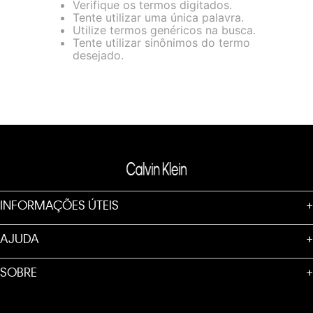
Verifique os termos digitados.
loja virtual. Para maiores informações sobre o nosso aviso de
Tente utilizar uma única palavra.
Cookies acesse o link.
Utilize termos genéricos na busca.
Tente utilizar sinônimos do termo
desejado.
INFORMAÇÕES ÚTEIS
+
AJUDA
+
SOBRE
+