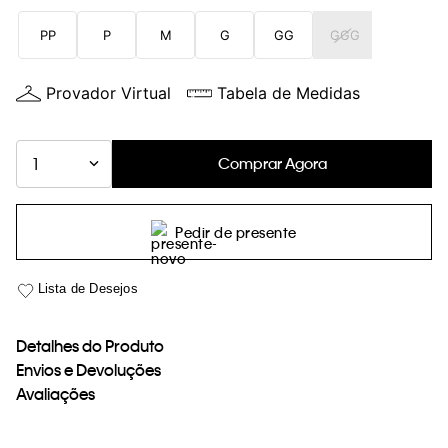
loja virtual. Para maiores informações sobre o nosso aviso de
PP
P
M
G
GG
GGG
Cookies acesse o link.
Provador Virtual
Tabela de Medidas
Comprar Agora
1
Pedir de presente
Detalhes do Produto
Envios e Devoluções
Avaliações