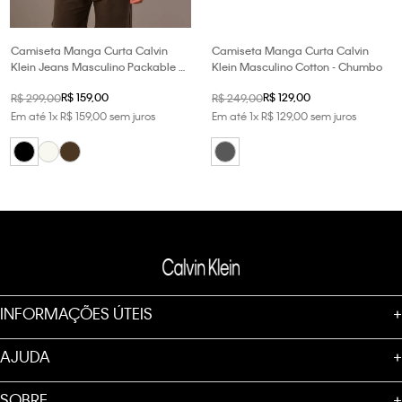
Camiseta Manga Curta Calvin
Camiseta Manga Curta Calvin
Klein Jeans Masculino Packable -
Klein Masculino Cotton - Chumbo
Preto
R$
159
,
00
R$
129
,
00
R$
299
,
00
R$
249
,
00
Em até
1
x
R$
159
,
00
sem juros
Em até
1
x
R$
129
,
00
sem juros
INFORMAÇÕES ÚTEIS
+
AJUDA
+
SOBRE
+