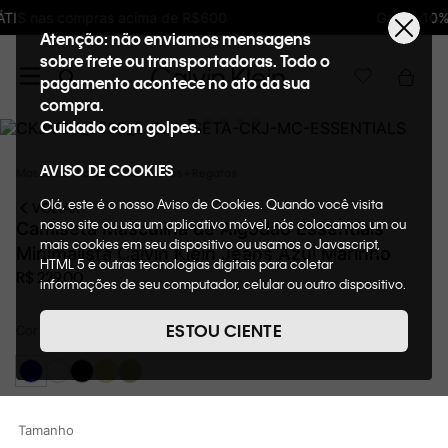
Ganhe 10% de GIFTBACK em todas as compras
Atenção: não enviamos mensagens
sobre frete ou transportadoras. Todo o
pagamento acontece no ato da sua
compra.
Cuidado com golpes.
AVISO DE COOKIES
Masculino
Roupas
Camisetas + Regatas
Olá, este é o nosso Aviso de Cookies. Quando você visita
VOLTAR
nosso site ou usa um aplicativo móvel, nós colocamos um ou
Camiseta Masculina de Algodão Essentials
mais cookies em seu dispositivo ou usamos o Javascript,
Minimalista Calvin Klein Jeans Azul Marinho
HTML 5 e outras tecnologias digitais para coletar
R$
229
,
00
informações de seu computador, celular ou outro dispositivo.
Esta informação pode conter dados pessoais. Nesta política
de cookies, informaremos quais cookies usaremos e quais
ESTOU CIENTE
Cor
Azul Marinho
suas funções. A forma como processamos os dados
pessoais que obtemos de seu dispositivo é descrita em
nosso Aviso de Privacidade. Quando você visita nosso site,
consideraremos isso como sua solicitação específica para
fornecer a você toda a funcionalidade do site, incluindo,
Tamanho
entre outros, a capacidade de comprar um item em nossa