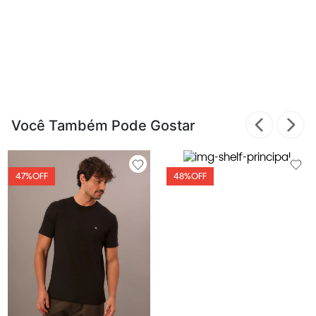
Você Também Pode Gostar
47%
OFF
48%
OFF