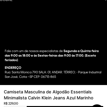
Fale com um de nossos especialistas de
Segunda a Quinta-feira
das 9:00 as 18:00 e às Sextas-feiras das 9:00 às 17:00. (Exceto
feriados)
.
ENDEREÇO
Rua: Santa Monica 790 SALA: 01; ANDAR: TÉRREO; - Parque Industrial
San José, Cotia –SP CEP: 06715-865
Copyright @2022 Calvin Klein. All rights reserved.
Camiseta Masculina de Algodão Essentials
WBR INDUSTRIA E COMERCIO DE VESTUARIO LTDA.
Minimalista Calvin Klein Jeans Azul Marinho
CNPJ 07.296.319/0058-90
R$
229
,
00