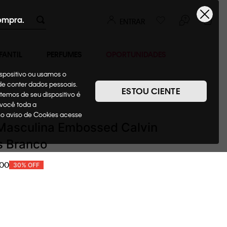
ompra.
ENTRAR
FANTIL
PERFUMES
OPORTUNIDADES
ispositivo ou usamos o
ode conter dados pessoais.
ESTOU CIENTE
temos de seu dispositivo é
Camisetas + Regatas
 você toda a
sso aviso de Cookies acesse
Masculina Embossed Calvin
s Branco
00
30%
OFF