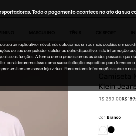
nsportadoras. Todo o pagamento acontece no ato da sua c
MININO
MASCULINO
TÊNIS
CK SPORT
IN
te ou usa um aplicativo móvel, nós colocamos um ou mais cookies em seu d
mações de seu computador, celular ou outro dispositivo. Esta informação p
 quais suas funções. A forma como processamos os dados pessoais que ob
Masculino
Roupas
site, consideraremos isso como sua solicitação específica para fornecer a
omprar um item em nossa loja virtual. Para maiores informações sobre o no
Camiseta 
Klein Jean
R$
189
,
R$
269
,
00
Cor
Branco