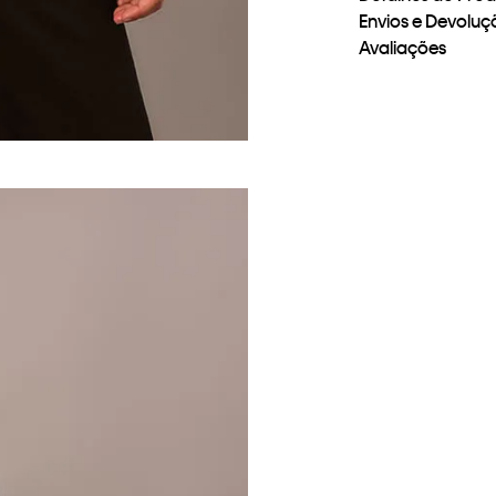
Envios e Devoluç
Avaliações