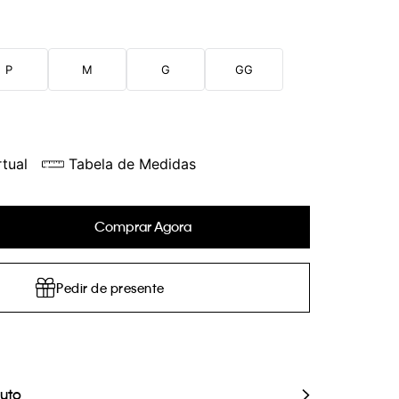
P
M
G
GG
tual
Tabela de Medidas
Comprar Agora
Pedir de presente
duto