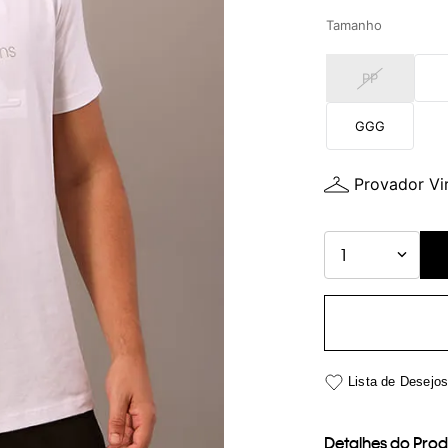
Tamanho
PP
GGG
Provador Vir
1
Detalhes do Pro